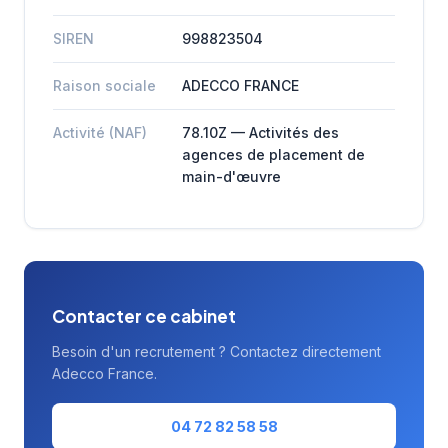
SIREN
998823504
Raison sociale
ADECCO FRANCE
Activité (NAF)
78.10Z — Activités des
agences de placement de
main-d'œuvre
Contacter ce cabinet
Besoin d'un recrutement ? Contactez directement
Adecco France.
04 72 82 58 58