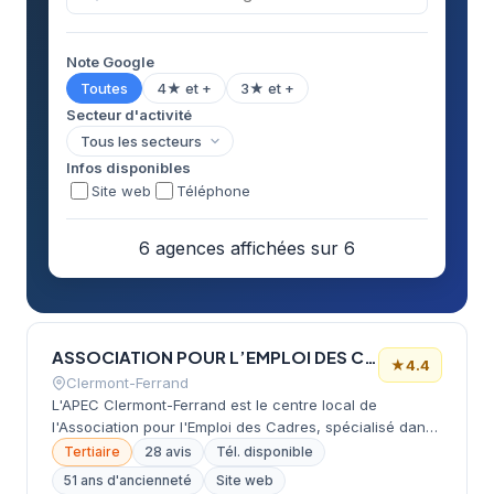
Note Google
Toutes
4★ et +
3★ et +
Secteur d'activité
Infos disponibles
Site web
Téléphone
6 agences affichées sur 6
ASSOCIATION POUR L’EMPLOI DES CADRES (APEC)
★
4.4
Clermont-Ferrand
L'APEC Clermont-Ferrand est le centre local de
l'Association pour l'Emploi des Cadres, spécialisé dans
le recrutement et l'accompagnement professionnel des
Tertiaire
28 avis
Tél. disponible
cadres en Auvergne. Son équipe de 10 experts propose
51 ans d'ancienneté
Site web
des services dédiés aux entreprises, cadres en