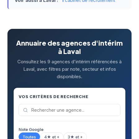
Voir aussi à Laval :
1
cabinet de recrutement
Annuaire des agences d'intérim
à Laval
Consultez les 9 agences d'intérim référencées à
Laval, avec filtres par note, secteur et infos
disponibles.
VOS CRITÈRES DE RECHERCHE
Note Google
Toutes
4★ et +
3★ et +