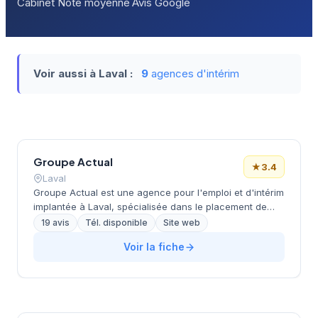
Cabinet
Note moyenne
Avis Google
Voir aussi à Laval :
9
agences d'intérim
Groupe Actual
★
3.4
Laval
Groupe Actual est une agence pour l'emploi et d'intérim
implantée à Laval, spécialisée dans le placement de
candidats sur des postes en contrat temporaire et CDI.
19 avis
Tél. disponible
Site web
L'entreprise propose des solutions complètes incluant
Voir la fiche
la mise à disposition d'intérimaires, le recrutement de
profils cadres et experts, ainsi que des programmes de
formation. Groupe Actual intervient sur des secteurs
variés tels que l'électricité, le bâtiment, la comptabilité,
la sécurité et les métiers du numérique.