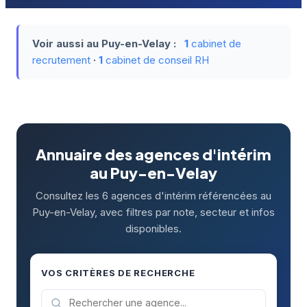
Voir aussi au Puy-en-Velay :
1
cabinet de
recrutement
·
1
cabinet de conseil RH
Annuaire des agences d'intérim
au Puy-en-Velay
Consultez les 6 agences d'intérim référencées au
Puy-en-Velay, avec filtres par note, secteur et infos
disponibles.
VOS CRITÈRES DE RECHERCHE