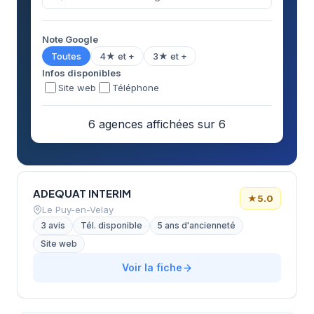
Note Google
Toutes
4★ et +
3★ et +
Infos disponibles
Site web
Téléphone
6 agences affichées sur 6
ADEQUAT INTERIM
★
5.0
Le Puy-en-Velay
3 avis
Tél. disponible
5 ans d'ancienneté
Site web
Voir la fiche