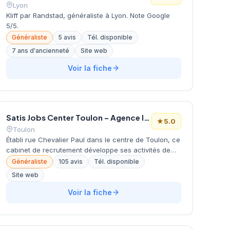
Lyon
premiers clients.
Kliff par Randstad, généraliste à Lyon. Note Google
5/5.
Généraliste
5 avis
Tél. disponible
7 ans d'ancienneté
Site web
Voir la fiche
Satis Jobs Center Toulon – Agence Intérim & Travail Temporaire
★
5.0
Toulon
Établi rue Chevalier Paul dans le centre de Toulon, ce
cabinet de recrutement développe ses activités de
placement et d'accompagnement professionnel
Généraliste
105 avis
Tél. disponible
depuis son implantation locale. La structure bénéficie
Site web
d'une reconnaissance particulière de sa clientèle,
comme en témoigne sa notation maximale de 5
Voir la fiche
étoiles sur plus de 100 avis Google. Son
positionnement géographique central facilite les
rencontres avec les candidats et les entreprises du