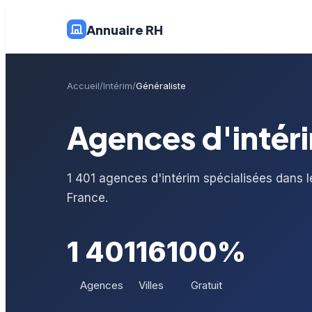
Annuaire RH
Accueil
Intérim
Généraliste
Agences d'intér
1 401 agences d'intérim spécialisées dans l
France.
1 401
16
100%
Agences
Villes
Gratuit