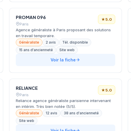
PROMAN 096
★
5.0
Paris
Agence généraliste à Paris proposant des solutions
en travail temporaire.
Généraliste
2 avis
Tél. disponible
15 ans d'ancienneté
Site web
Voir la fiche
RELIANCE
★
5.0
Paris
Reliance agence généraliste parisienne intervenant
en intérim. Très bien notée (5/5).
Généraliste
12 avis
38 ans d'ancienneté
Site web
Voir la fiche