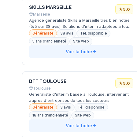
SKILLS MARSEILLE
★
5.0
Marseille
Agence généraliste Skills à Marseille très bien notée
(5/5 sur 38 avis). Solutions d'intérim adaptées à tous
les secteurs.
Généraliste
38 avis
Tél. disponible
5 ans d'ancienneté
Site web
Voir la fiche
BTT TOULOUSE
★
5.0
Toulouse
Généraliste d'intérim basée à Toulouse, intervenant
auprès d'entreprises de tous les secteurs.
Généraliste
3 avis
Tél. disponible
18 ans d'ancienneté
Site web
Voir la fiche