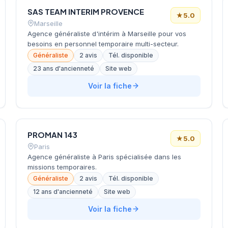
ligériennes. La structure affiche une note maximale
SAS TEAM INTERIM PROVENCE
de 5/5 sur Google avec 17 avis clients.
★
5.0
Marseille
Agence généraliste d'intérim à Marseille pour vos
besoins en personnel temporaire multi-secteur.
Généraliste
2 avis
Tél. disponible
23 ans d'ancienneté
Site web
Voir la fiche
PROMAN 143
★
5.0
Paris
Agence généraliste à Paris spécialisée dans les
missions temporaires.
Généraliste
2 avis
Tél. disponible
12 ans d'ancienneté
Site web
Voir la fiche