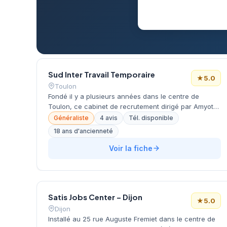
Sud Inter Travail Temporaire
★
5.0
Toulon
Fondé il y a plusieurs années dans le centre de
Toulon, ce cabinet de recrutement dirigé par Amyot
développe ses activités depuis son siège situé rue
Généraliste
4 avis
Tél. disponible
Victor Clappier. La structure accompagne les
18 ans d'ancienneté
entreprises varoises dans leurs recherches de profils
qualifiés, en s'appuyant sur une connaissance
Voir la fiche
approfondie du tissu économique local.
L'établissement bénéficie d'une excellente réputation
auprès de sa clientèle, comme en témoigne sa note
maximale de 5 étoiles sur Google.
Satis Jobs Center – Dijon
★
5.0
Dijon
Installé au 25 rue Auguste Fremiet dans le centre de