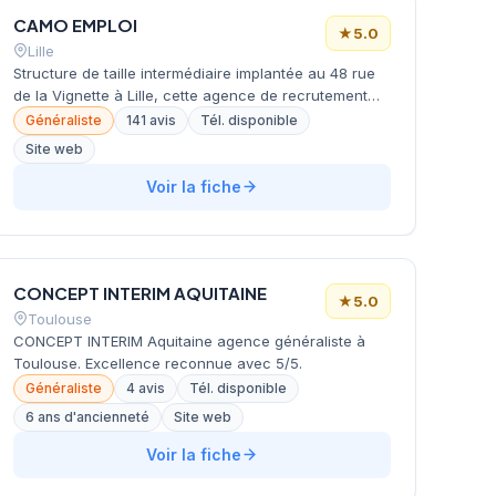
bassin toulonnais. Cette excellente réputation client
CAMO EMPLOI
constitue un atout distinctif dans l'écosystème RH de
★
5.0
la métropole varoise.
Lille
Structure de taille intermédiaire implantée au 48 rue
de la Vignette à Lille, cette agence de recrutement
développe ses activités de placement et conseil en
Généraliste
141 avis
Tél. disponible
ressources humaines dans la métropole lilloise. Le
Site web
cabinet bénéficie d'une excellente réputation auprès
de ses clients avec une note parfaite de 5/5 étoiles
Voir la fiche
sur Google, basée sur 141 avis utilisateurs. Cette
reconnaissance témoigne de la qualité de ses
prestations et de son approche personnalisée du
recrutement dans la région Nord.
CONCEPT INTERIM AQUITAINE
★
5.0
Toulouse
CONCEPT INTERIM Aquitaine agence généraliste à
Toulouse. Excellence reconnue avec 5/5.
Généraliste
4 avis
Tél. disponible
6 ans d'ancienneté
Site web
Voir la fiche