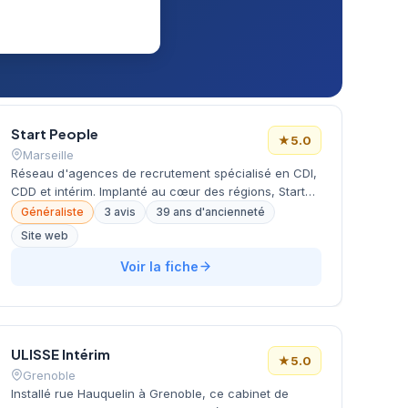
Start People
★
5.0
Marseille
Réseau d'agences de recrutement spécialisé en CDI,
CDD et intérim. Implanté au cœur des régions, Start
People opère sur 1000 collaborateurs, 100 000 talents
Généraliste
3 avis
39 ans d'ancienneté
et 16 000 entreprises clientes. Certifié Great Place To
Site web
Work. Propose 8138 offres d'emploi disponibles et met
l'accent sur la relation humaine et la durabilité des
Voir la fiche
liens avec candidats, intérimaires et clients.
ULISSE Intérim
★
5.0
Grenoble
Installé rue Hauquelin à Grenoble, ce cabinet de