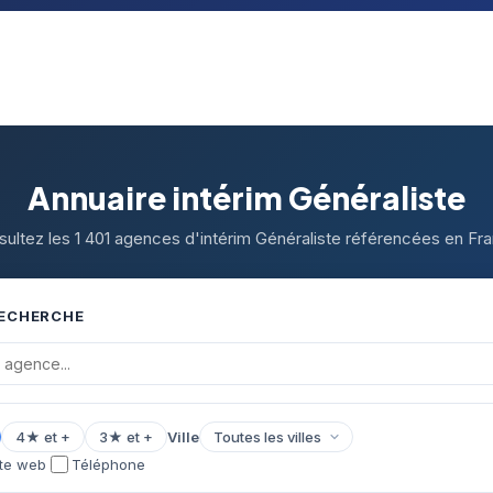
Annuaire intérim Généraliste
ultez les 1 401 agences d'intérim Généraliste référencées en Fr
RECHERCHE
4★ et +
3★ et +
Ville
ite web
Téléphone