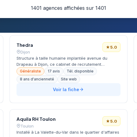
1401 agences affichées sur 1401
Thedra
★
5.0
Dijon
Structure à taille humaine implantée avenue du
Drapeau à Dijon, ce cabinet de recrutement
développe son activité de conseil en ressources
Généraliste
17 avis
Tél. disponible
humaines dans la région bourguignonne. L'agence
8 ans d'ancienneté
Site web
bénéficie d'une excellente réputation locale avec
une note maximale de 5/5 étoiles sur Google,
Voir la fiche
témoignant de la satisfaction de ses clients dijonnais.
Membre du réseau Thedra, elle s'appuie sur une
méthodologie éprouvée pour accompagner
entreprises et candidats dans leurs projets de
Aquila RH Toulon
recrutement.
★
5.0
Toulon
Installé à La Valette-du-Var dans le quartier d'affaires