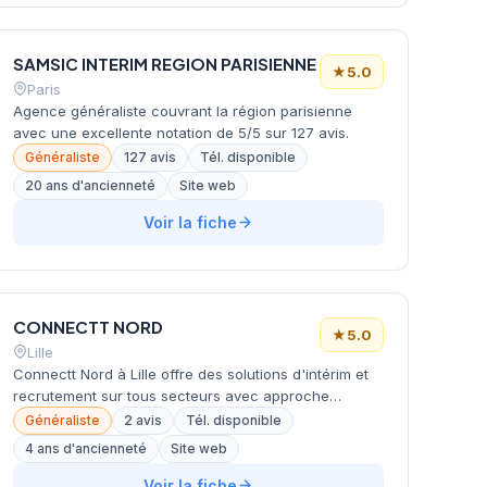
SAMSIC INTERIM REGION PARISIENNE
★
5.0
Paris
Agence généraliste couvrant la région parisienne
avec une excellente notation de 5/5 sur 127 avis.
Généraliste
127 avis
Tél. disponible
20 ans d'ancienneté
Site web
Voir la fiche
CONNECTT NORD
★
5.0
Lille
Connectt Nord à Lille offre des solutions d'intérim et
recrutement sur tous secteurs avec approche
innovante.
Généraliste
2 avis
Tél. disponible
4 ans d'ancienneté
Site web
Voir la fiche