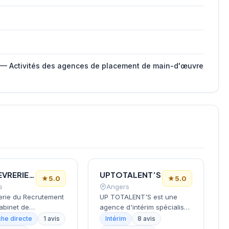
 — Activités des agences de placement de main-d'œuvre
L’ORFEVRERIE DU RECRUTEMENT
UPTOTALENT’S
★
5.0
★
5.0
s
Angers
rerie du Recrutement
UP TOTALENT'S est une
abinet de
agence d'intérim spécialisée
ment basé à Angers.
dans l'insertion
he directe
1 avis
Intérim
8 avis
sé dans le
professionnelle des