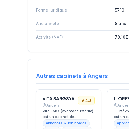
Forme juridique
5710
Ancienneté
8 ans
Activité (NAF)
78.10Z
Autres cabinets à Angers
VITA SARGSYAN (PATIEVYCH) (VITA JOBS)
★
4.8
Angers
Anger
Vita Jobs (Avantage Intérim)
L'Orfèv
est un cabinet de
est un c
recrutement et d'intérim
recrute
Annonces & Job boards
Approc
implanté à Angers et
Spéciali