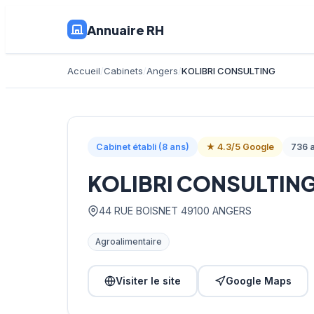
Annuaire RH
Accueil
Cabinets
Angers
KOLIBRI CONSULTING
Cabinet établi (8 ans)
★ 4.3/5 Google
736 a
KOLIBRI CONSULTIN
44 RUE BOISNET 49100 ANGERS
Agroalimentaire
Visiter le site
Google Maps