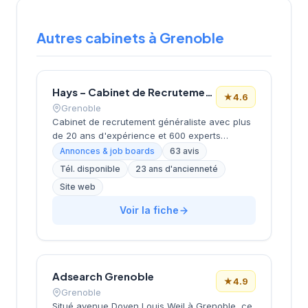
Autres cabinets à Grenoble
Hays – Cabinet de Recrutement Grenoble
★
4.6
Grenoble
Cabinet de recrutement généraliste avec plus
de 20 ans d'expérience et 600 experts
répartis dans 17 bureaux en France. Positionné
Annonces & job boards
63 avis
comme cabinet de recrutement spécialisé
Tél. disponible
23 ans d'ancienneté
mettant l'humain au cœur de sa mission,
Site web
proposant des services d'accompagnement
de carrière et de placement en CDI, CDD et
Voir la fiche
freelance. Dispose d'une expertise en
rémunérations et insights marché.
Adsearch Grenoble
★
4.9
Grenoble
Situé avenue Doyen Louis Weil à Grenoble, ce