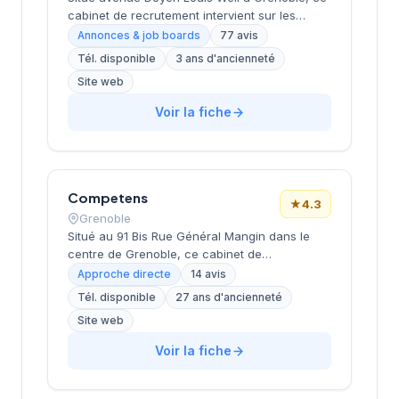
cabinet de recrutement intervient sur les
profils cadres et dirigeants dans différents
Annonces & job boards
77 avis
secteurs d'activité. La structure propose un
Tél. disponible
3 ans d'ancienneté
accompagnement personnalisé aux
Site web
entreprises locales et nationales pour leurs
recherches de talents spécialisés. Les
Voir la fiche
consultants mettent en œuvre une approche
directe et ciblée pour identifier les candidats
correspondant aux besoins spécifiques de
chaque client. Le cabinet affiche une
excellente réputation avec une note de 4,9/5
Competens
★
4.3
basée sur 77 avis clients.
Grenoble
Situé au 91 Bis Rue Général Mangin dans le
centre de Grenoble, ce cabinet de
recrutement développe ses activités de
Approche directe
14 avis
conseil en ressources humaines sous la
Tél. disponible
27 ans d'ancienneté
direction de M. Duhterian. La structure
Site web
accompagne les entreprises locales dans
leurs recrutements tout en maintenant une
Voir la fiche
approche de proximité avec les candidats de
la région Auvergne-Rhône-Alpes. Les retours
clients témoignent d'une satisfaction notable