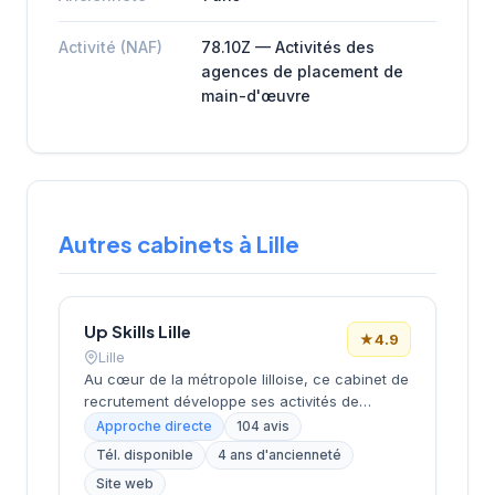
Activité (NAF)
78.10Z — Activités des
agences de placement de
main-d'œuvre
Autres cabinets à Lille
Up Skills Lille
★
4.9
Lille
Au cœur de la métropole lilloise, ce cabinet de
recrutement développe ses activités de
placement et de conseil RH depuis son
Approche directe
104 avis
implantation boulevard Louis XIV. La structure
Tél. disponible
4 ans d'ancienneté
bénéficie d'une excellente réputation locale,
Site web
attestée par une note de 4,9/5 sur plus de 100