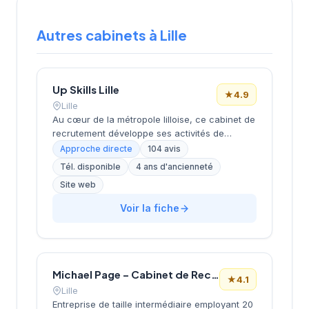
Autres cabinets à Lille
Up Skills Lille
★
4.9
Lille
Au cœur de la métropole lilloise, ce cabinet de
recrutement développe ses activités de
placement et de conseil RH depuis son
Approche directe
104 avis
implantation boulevard Louis XIV. La structure
Tél. disponible
4 ans d'ancienneté
bénéficie d'une excellente réputation locale,
Site web
attestée par une note de 4,9/5 sur plus de 100
avis clients. Intégrée au réseau Actual Group,
Voir la fiche
elle mobilise l'expertise collective du réseau
tout en conservant une approche de proximité
adaptée au marché du Nord. Cette
combinaison entre ancrage territorial et
ressources nationales constitue un atout
Michael Page – Cabinet de Recrutement Lille
★
4.1
distinctif pour accompagner les entreprises
Lille
régionales dans leurs recrutements.
Entreprise de taille intermédiaire employant 20