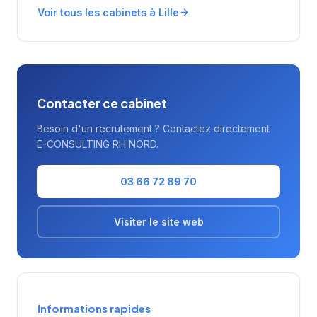
reflétant la qualité de ses prestations de
Voir tous les cabinets à Lille
conseil en ressources humaines.
Contacter ce cabinet
Besoin d'un recrutement ? Contactez directement
E-CONSULTING RH NORD.
03 66 72 89 70
Visiter le site web
Informations rapides