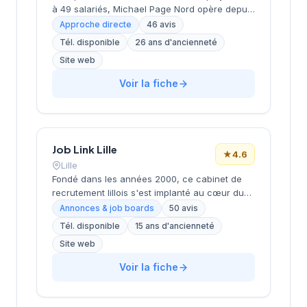
à 49 salariés, Michael Page Nord opère depuis
la place du Général de Gaulle à Lille depuis
Approche directe
46 avis
2000. Dirigée par Isabelle Lebaupain (Bastide),
Tél. disponible
26 ans d'ancienneté
cette SARL affiche une santé financière solide
Site web
avec un chiffre d'affaires de 5,5 millions
d'euros en 2024 et un résultat net positif de
Voir la fiche
185 000 euros. La structure s'appuie sur un
réseau de 4 établissements en France et
bénéficie d'une notation Google de 4,1 sur 5
basée sur 46 avis clients.
Job Link Lille
★
4.6
Lille
Fondé dans les années 2000, ce cabinet de
recrutement lillois s'est implanté au cœur du
quartier Saint-Maurice, dans l'Espace Tertiaire
Annonces & job boards
50 avis
du boulevard Jean Baptiste Lebas. Dirigée par
Tél. disponible
15 ans d'ancienneté
BARTHELEMY, cette structure accompagne les
Site web
entreprises régionales dans leurs
recrutements à travers son site joblink.fr.
Voir la fiche
L'agence bénéficie d'une solide réputation
auprès de sa clientèle, comme en témoigne sa
note de 4,6/5 basée sur 50 avis Google,