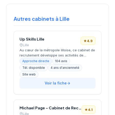
Autres cabinets à Lille
Up Skills Lille
★
4.9
Lille
Au cœur de la métropole lilloise, ce cabinet de
recrutement développe ses activités de
placement et de conseil RH depuis son
Approche directe
104 avis
implantation boulevard Louis XIV. La structure
Tél. disponible
4 ans d'ancienneté
bénéficie d'une excellente réputation locale,
Site web
attestée par une note de 4,9/5 sur plus de 100
avis clients. Intégrée au réseau Actual Group,
Voir la fiche
elle mobilise l'expertise collective du réseau
tout en conservant une approche de proximité
adaptée au marché du Nord. Cette
combinaison entre ancrage territorial et
ressources nationales constitue un atout
Michael Page – Cabinet de Recrutement Lille
★
4.1
distinctif pour accompagner les entreprises
Lille