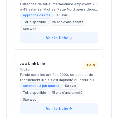
régionales dans leurs recrutements.
Entreprise de taille intermédiaire employant 20
à 49 salariés, Michael Page Nord opère depuis
la place du Général de Gaulle à Lille depuis
Approche directe
46 avis
2000. Dirigée par Isabelle Lebaupain (Bastide),
Tél. disponible
26 ans d'ancienneté
cette SARL affiche une santé financière solide
Site web
avec un chiffre d'affaires de 5,5 millions
d'euros en 2024 et un résultat net positif de
Voir la fiche
185 000 euros. La structure s'appuie sur un
réseau de 4 établissements en France et
bénéficie d'une notation Google de 4,1 sur 5
basée sur 46 avis clients.
Job Link Lille
★
4.6
Lille
Fondé dans les années 2000, ce cabinet de
recrutement lillois s'est implanté au cœur du
quartier Saint-Maurice, dans l'Espace Tertiaire
Annonces & job boards
50 avis
du boulevard Jean Baptiste Lebas. Dirigée par
Tél. disponible
15 ans d'ancienneté
BARTHELEMY, cette structure accompagne les
Site web
entreprises régionales dans leurs
recrutements à travers son site joblink.fr.
Voir la fiche
L'agence bénéficie d'une solide réputation
auprès de sa clientèle, comme en témoigne sa