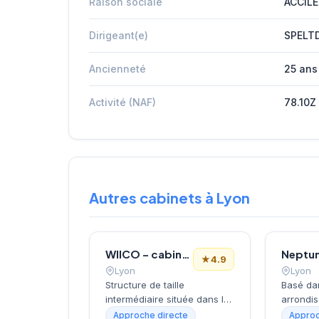
Raison sociale
ACCILE
Dirigeant(e)
SPELT
Ancienneté
25 ans
Activité (NAF)
78.10Z
Autres cabinets à Lyon
WIICO – cabinet de recrutement
Neptu
★
4.9
Lyon
Lyon
Structure de taille
Basé da
intermédiaire située dans le
arrondi
3e arrondissement de Lyon,
entre Pa
Approche directe
Approc