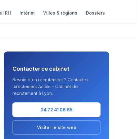
il RH
Intérim
Villes & régions
Dossiers
Contacter ce cabinet
Besoin d'un recrutement ? Contactez
directement Accile – Cabinet de
recrutement à Lyon.
04 72 41 06 85
Visiter le site web