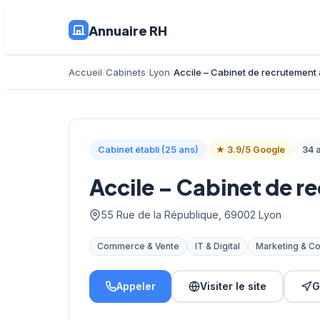
Annuaire RH
Accueil
Cabinets
Lyon
Accile – Cabinet de recrutement 
Cabinet établi (25 ans)
★ 3.9/5 Google
34 a
Accile – Cabinet de r
55 Rue de la République, 69002 Lyon
Commerce & Vente
IT & Digital
Marketing & C
Appeler
Visiter le site
G