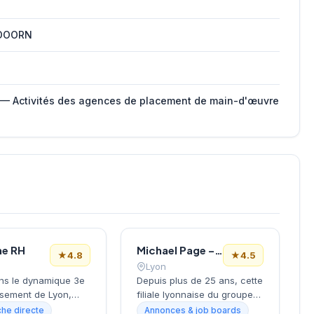
DOORN
 — Activités des agences de placement de main-d'œuvre
ne RH
Michael Page – Cabinet de Recrutement Lyon
★
4.8
★
4.5
Lyon
ns le dynamique 3e
Depuis plus de 25 ans, cette
ssement de Lyon,
filiale lyonnaise du groupe
rt-Dieu et
international Michael Page
he directe
Annonces & job boards