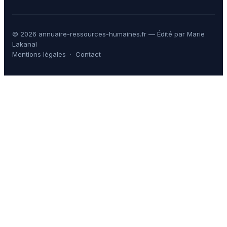
© 2026 annuaire-ressources-humaines.fr — Édité par Marie
Lakanal
Mentions légales
·
Contact