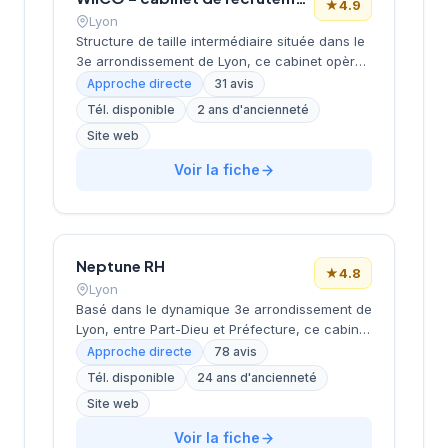
★
4.9
Lyon
Structure de taille intermédiaire située dans le
3e arrondissement de Lyon, ce cabinet opère
depuis le quartier d'affaires de la Part-Dieu.
Approche directe
31 avis
Dirigée par MOMTAZ-AZAD, l'entreprise
Tél. disponible
2 ans d'ancienneté
développe ses activités de recrutement avec
Site web
un positionnement géographique stratégique
au cœur du pôle économique lyonnais. La
Voir la fiche
société bénéficie d'une excellente réputation
client avec une note de 4,9/5 basée sur 31
avis Google, témoignant de la qualité de ses
prestations de conseil en recrutement.
Neptune RH
★
4.8
Lyon
Basé dans le dynamique 3e arrondissement de
Lyon, entre Part-Dieu et Préfecture, ce cabinet
de recrutement développe ses activités depuis
Approche directe
78 avis
ses locaux de la rue Servient. Dirigé par
Tél. disponible
24 ans d'ancienneté
PERRIOLAT, il accompagne les entreprises
Site web
dans leurs recherches de talents avec une
approche personnalisée. La structure
Voir la fiche