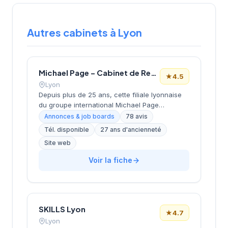
Autres cabinets à Lyon
Michael Page – Cabinet de Recrutement Lyon
★
4.5
Lyon
Depuis plus de 25 ans, cette filiale lyonnaise
du groupe international Michael Page
accompagne les entreprises et candidats
Annonces & job boards
78 avis
dans leurs projets de recrutement. Implanté
Tél. disponible
27 ans d'ancienneté
dans le 3e arrondissement au cœur du
Site web
quartier Part-Dieu, le cabinet intervient sur
l'ensemble des métiers et secteurs d'activité
Voir la fiche
avec une approche spécialisée par division.
Dirigé par l'équipe Lebaupain-Bastide, il
bénéficie d'une notation Google de 4,5/5
étoiles basée sur 78 avis clients. Cette
structure s'appuie sur le réseau mondial
SKILLS Lyon
★
4.7
Michael Page présent dans plus de 35 pays.
Lyon