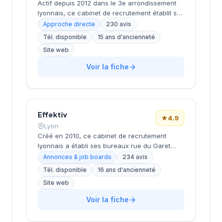
Actif depuis 2012 dans le 3e arrondissement
lyonnais, ce cabinet de recrutement établit ses
bureaux au cœur du quartier d'affaires de la
Approche directe
230 avis
Part-Dieu. La société accompagne les
Tél. disponible
15 ans d'ancienneté
entreprises dans leurs recrutements en
Site web
s'appuyant sur une connaissance approfondie
du marché local. Ses consultants interviennent
Voir la fiche
sur des postes variés, du middle management
aux fonctions dirigeantes, avec une approche
personnalisée de chaque mission. Cette
implantation stratégique dans le principal hub
économique de Lyon lui confère une position
Effektiv
★
4.9
privilégiée pour servir sa clientèle régionale.
Lyon
Créé en 2010, ce cabinet de recrutement
lyonnais a établi ses bureaux rue du Garet
dans le 1er arrondissement, au cœur du
Annonces & job boards
234 avis
quartier des Terreaux. Dirigé par FACENTE, il
Tél. disponible
16 ans d'ancienneté
s'appuie sur plus de 14 années d'expérience
Site web
dans l'accompagnement des entreprises et
des candidats. La structure bénéficie d'une
Voir la fiche
excellente réputation auprès de sa clientèle,
attestée par une note de 4,9/5 basée sur 234