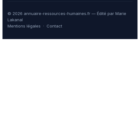
© 2026 annuaire-ressources-humaines.fr — Édité par Marie
Lakanal
Mentions légales
·
Contact