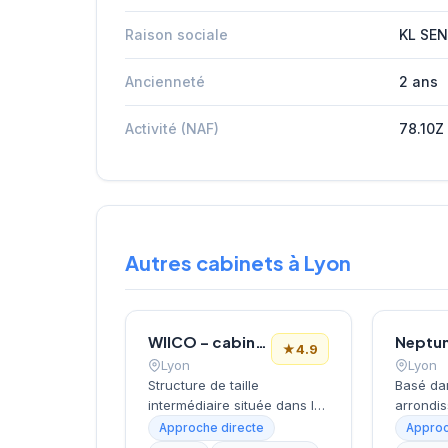
Raison sociale
KL SEN
Ancienneté
2 ans
Activité (NAF)
78.10Z
Autres cabinets à Lyon
WIICO – cabinet de recrutement
Neptu
★
4.9
Lyon
Lyon
Structure de taille
Basé da
intermédiaire située dans le
arrondi
3e arrondissement de Lyon,
entre Pa
Approche directe
Approc
ce cabinet opère depuis le
Préfectu