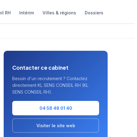
il RH
Intérim
Villes & régions
Dossiers
Contacter ce cabinet
Besoin d'un recrutement ? Contactez
directement KL SENS CONSEIL RH (KL
SENS CONSEIL RH).
04 58 48 01 40
Visiter le site web