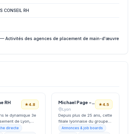
S CONSEIL RH
 — Activités des agences de placement de main-d'œuvre
ne RH
Michael Page – Cabinet de Recrutement Lyon
★
4.8
★
4.5
Lyon
ns le dynamique 3e
Depuis plus de 25 ans, cette
ssement de Lyon,
filiale lyonnaise du groupe
rt-Dieu et
international Michael Page
he directe
Annonces & job boards
re, ce cabinet de
accompagne les entreprises