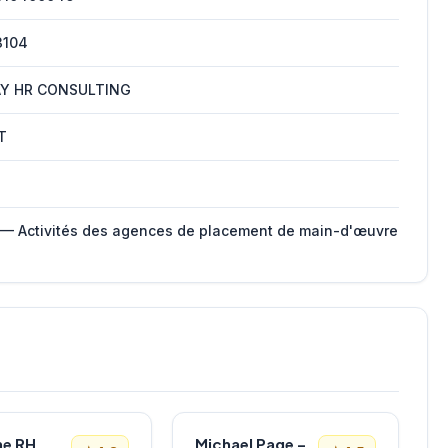
3104
AY HR CONSULTING
T
 — Activités des agences de placement de main-d'œuvre
ne RH
Michael Page – Cabinet de Recrutement Lyon