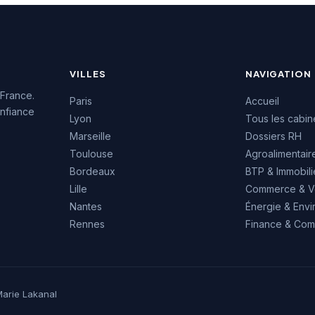
35 pays.
VILLES
NAVIGATION
 France.
Paris
Accueil
nfiance
Lyon
Tous les cabin
Marseille
Dossiers RH
Toulouse
Agroalimentair
Bordeaux
BTP & Immobili
Lille
Commerce & V
Nantes
Énergie & Env
Rennes
Finance & Comp
arie Lakanal