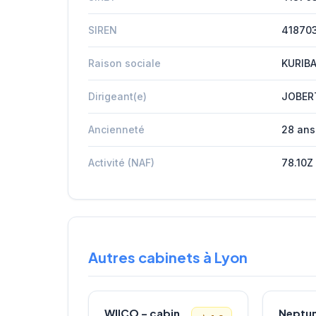
SIREN
41870
Raison sociale
KURIB
Dirigeant(e)
JOBER
Ancienneté
28 ans
Activité (NAF)
78.10Z
Autres cabinets à Lyon
WIICO – cabinet de recrutement
Neptu