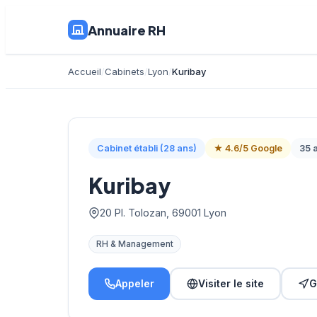
Annuaire RH
Accueil
Cabinets
Lyon
Kuribay
Cabinet établi (28 ans)
★ 4.6/5 Google
35 a
Kuribay
20 Pl. Tolozan, 69001 Lyon
RH & Management
Appeler
Visiter le site
G