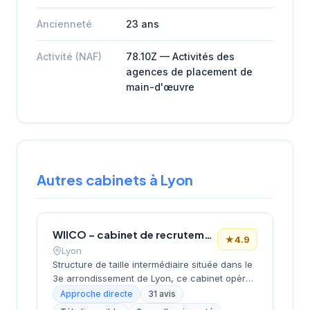
Ancienneté
23 ans
Activité (NAF)
78.10Z — Activités des
agences de placement de
main-d'œuvre
Autres cabinets à Lyon
WIICO – cabinet de recrutement
★
4.9
Lyon
Structure de taille intermédiaire située dans le
3e arrondissement de Lyon, ce cabinet opère
depuis le quartier d'affaires de la Part-Dieu.
Approche directe
31 avis
Dirigée par MOMTAZ-AZAD, l'entreprise