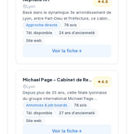
★
4.8
Lyon
Basé dans le dynamique 3e arrondissement de
Lyon, entre Part-Dieu et Préfecture, ce cabinet
de recrutement développe ses activités depuis
Approche directe
78 avis
ses locaux de la rue Servient. Dirigé par
Tél. disponible
24 ans d'ancienneté
PERRIOLAT, il accompagne les entreprises
Site web
dans leurs recherches de talents avec une
approche personnalisée. La structure
Voir la fiche
bénéficie d'une excellente réputation auprès
de sa clientèle, comme en témoigne sa note
de 4,8/5 sur Google pour 78 avis clients.
Michael Page – Cabinet de Recrutement Lyon
★
4.5
Lyon
Depuis plus de 25 ans, cette filiale lyonnaise
du groupe international Michael Page
accompagne les entreprises et candidats
Annonces & job boards
78 avis
dans leurs projets de recrutement. Implanté
Tél. disponible
27 ans d'ancienneté
dans le 3e arrondissement au cœur du
Site web
quartier Part-Dieu, le cabinet intervient sur
l'ensemble des métiers et secteurs d'activité
Voir la fiche