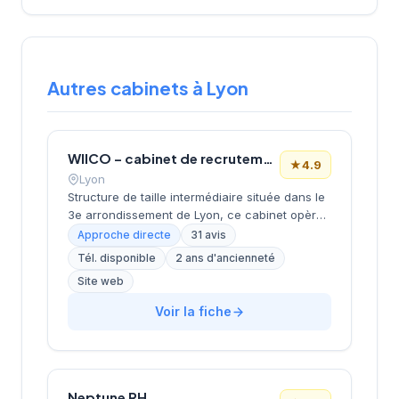
Autres cabinets à Lyon
WIICO – cabinet de recrutement
★
4.9
Lyon
Structure de taille intermédiaire située dans le
3e arrondissement de Lyon, ce cabinet opère
depuis le quartier d'affaires de la Part-Dieu.
Approche directe
31 avis
Dirigée par MOMTAZ-AZAD, l'entreprise
Tél. disponible
2 ans d'ancienneté
développe ses activités de recrutement avec
Site web
un positionnement géographique stratégique
au cœur du pôle économique lyonnais. La
Voir la fiche
société bénéficie d'une excellente réputation
client avec une note de 4,9/5 basée sur 31
avis Google, témoignant de la qualité de ses
prestations de conseil en recrutement.
Neptune RH