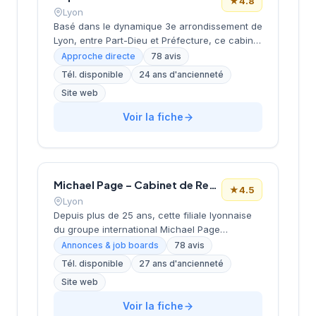
★
4.8
Lyon
Basé dans le dynamique 3e arrondissement de
Lyon, entre Part-Dieu et Préfecture, ce cabinet
de recrutement développe ses activités depuis
Approche directe
78 avis
ses locaux de la rue Servient. Dirigé par
Tél. disponible
24 ans d'ancienneté
PERRIOLAT, il accompagne les entreprises
Site web
dans leurs recherches de talents avec une
approche personnalisée. La structure
Voir la fiche
bénéficie d'une excellente réputation auprès
de sa clientèle, comme en témoigne sa note
de 4,8/5 sur Google pour 78 avis clients.
Michael Page – Cabinet de Recrutement Lyon
★
4.5
Lyon
Depuis plus de 25 ans, cette filiale lyonnaise
du groupe international Michael Page
accompagne les entreprises et candidats
Annonces & job boards
78 avis
dans leurs projets de recrutement. Implanté
Tél. disponible
27 ans d'ancienneté
dans le 3e arrondissement au cœur du
Site web
quartier Part-Dieu, le cabinet intervient sur
l'ensemble des métiers et secteurs d'activité
Voir la fiche
avec une approche spécialisée par division.