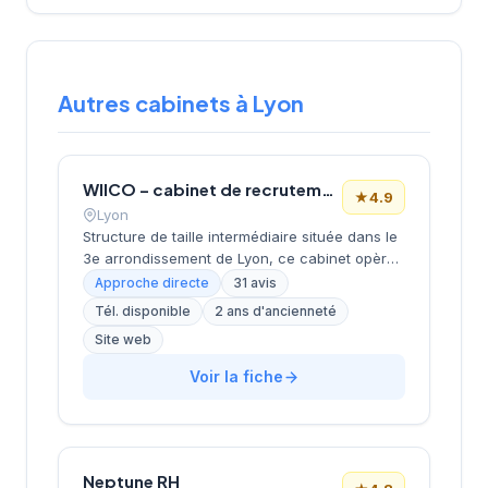
Autres cabinets à Lyon
WIICO – cabinet de recrutement
★
4.9
Lyon
Structure de taille intermédiaire située dans le
3e arrondissement de Lyon, ce cabinet opère
depuis le quartier d'affaires de la Part-Dieu.
Approche directe
31 avis
Dirigée par MOMTAZ-AZAD, l'entreprise
Tél. disponible
2 ans d'ancienneté
développe ses activités de recrutement avec
Site web
un positionnement géographique stratégique
au cœur du pôle économique lyonnais. La
Voir la fiche
société bénéficie d'une excellente réputation
client avec une note de 4,9/5 basée sur 31
avis Google, témoignant de la qualité de ses
prestations de conseil en recrutement.
Neptune RH