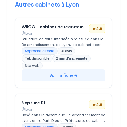
Autres cabinets à Lyon
WIICO – cabinet de recrutement
★
4.9
Lyon
Structure de taille intermédiaire située dans le
3e arrondissement de Lyon, ce cabinet opère
depuis le quartier d'affaires de la Part-Dieu.
Approche directe
31 avis
Dirigée par MOMTAZ-AZAD, l'entreprise
Tél. disponible
2 ans d'ancienneté
développe ses activités de recrutement avec
Site web
un positionnement géographique stratégique
au cœur du pôle économique lyonnais. La
Voir la fiche
société bénéficie d'une excellente réputation
client avec une note de 4,9/5 basée sur 31
avis Google, témoignant de la qualité de ses
prestations de conseil en recrutement.
Neptune RH
★
4.8
Lyon
Basé dans le dynamique 3e arrondissement de
Lyon, entre Part-Dieu et Préfecture, ce cabinet
de recrutement développe ses activités depuis