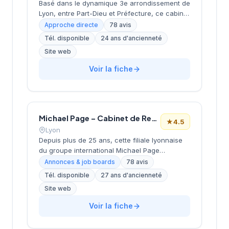
Basé dans le dynamique 3e arrondissement de
Lyon, entre Part-Dieu et Préfecture, ce cabinet
de recrutement développe ses activités depuis
Approche directe
78 avis
ses locaux de la rue Servient. Dirigé par
Tél. disponible
24 ans d'ancienneté
PERRIOLAT, il accompagne les entreprises
Site web
dans leurs recherches de talents avec une
approche personnalisée. La structure
Voir la fiche
bénéficie d'une excellente réputation auprès
de sa clientèle, comme en témoigne sa note
de 4,8/5 sur Google pour 78 avis clients.
Michael Page – Cabinet de Recrutement Lyon
★
4.5
Lyon
Depuis plus de 25 ans, cette filiale lyonnaise
du groupe international Michael Page
accompagne les entreprises et candidats
Annonces & job boards
78 avis
dans leurs projets de recrutement. Implanté
Tél. disponible
27 ans d'ancienneté
dans le 3e arrondissement au cœur du
Site web
quartier Part-Dieu, le cabinet intervient sur
l'ensemble des métiers et secteurs d'activité
Voir la fiche
avec une approche spécialisée par division.
Dirigé par l'équipe Lebaupain-Bastide, il