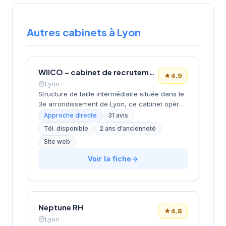
Autres cabinets à Lyon
WIICO – cabinet de recrutement
★
4.9
Lyon
Structure de taille intermédiaire située dans le
3e arrondissement de Lyon, ce cabinet opère
depuis le quartier d'affaires de la Part-Dieu.
Approche directe
31 avis
Dirigée par MOMTAZ-AZAD, l'entreprise
Tél. disponible
2 ans d'ancienneté
développe ses activités de recrutement avec
Site web
un positionnement géographique stratégique
au cœur du pôle économique lyonnais. La
Voir la fiche
société bénéficie d'une excellente réputation
client avec une note de 4,9/5 basée sur 31
avis Google, témoignant de la qualité de ses
prestations de conseil en recrutement.
Neptune RH
★
4.8
Lyon