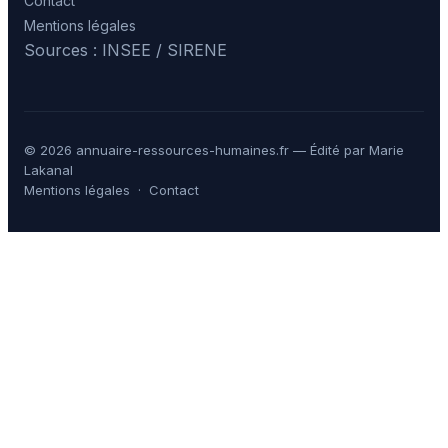
Contact
Mentions légales
Sources : INSEE / SIRENE
© 2026 annuaire-ressources-humaines.fr — Édité par Marie
Lakanal
Mentions légales
·
Contact