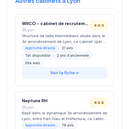
Autres cabinets à Lyon
WIICO – cabinet de recrutement
★
4.9
Lyon
Structure de taille intermédiaire située dans le
3e arrondissement de Lyon, ce cabinet opère
depuis le quartier d'affaires de la Part-Dieu.
Approche directe
31 avis
Dirigée par MOMTAZ-AZAD, l'entreprise
Tél. disponible
2 ans d'ancienneté
développe ses activités de recrutement avec
Site web
un positionnement géographique stratégique
au cœur du pôle économique lyonnais. La
Voir la fiche
société bénéficie d'une excellente réputation
client avec une note de 4,9/5 basée sur 31
avis Google, témoignant de la qualité de ses
prestations de conseil en recrutement.
Neptune RH
★
4.8
Lyon
Basé dans le dynamique 3e arrondissement de
Lyon, entre Part-Dieu et Préfecture, ce cabinet
de recrutement développe ses activités depuis
Approche directe
78 avis