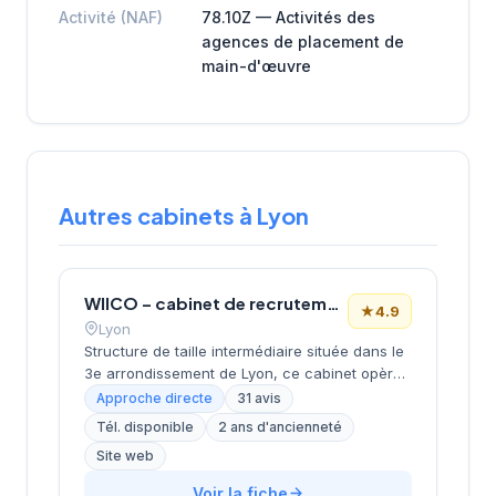
Activité (NAF)
78.10Z — Activités des
agences de placement de
main-d'œuvre
Autres cabinets à Lyon
WIICO – cabinet de recrutement
★
4.9
Lyon
Structure de taille intermédiaire située dans le
3e arrondissement de Lyon, ce cabinet opère
depuis le quartier d'affaires de la Part-Dieu.
Approche directe
31 avis
Dirigée par MOMTAZ-AZAD, l'entreprise
Tél. disponible
2 ans d'ancienneté
développe ses activités de recrutement avec
Site web
un positionnement géographique stratégique
au cœur du pôle économique lyonnais. La
Voir la fiche