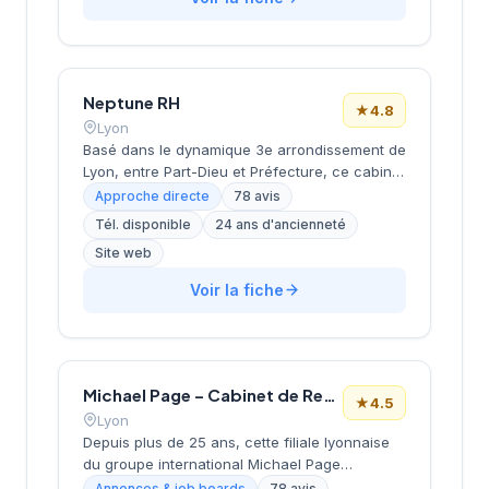
société bénéficie d'une excellente réputation
client avec une note de 4,9/5 basée sur 31
avis Google, témoignant de la qualité de ses
prestations de conseil en recrutement.
Neptune RH
★
4.8
Lyon
Basé dans le dynamique 3e arrondissement de
Lyon, entre Part-Dieu et Préfecture, ce cabinet
de recrutement développe ses activités depuis
Approche directe
78 avis
ses locaux de la rue Servient. Dirigé par
Tél. disponible
24 ans d'ancienneté
PERRIOLAT, il accompagne les entreprises
Site web
dans leurs recherches de talents avec une
approche personnalisée. La structure
Voir la fiche
bénéficie d'une excellente réputation auprès
de sa clientèle, comme en témoigne sa note
de 4,8/5 sur Google pour 78 avis clients.
Michael Page – Cabinet de Recrutement Lyon
★
4.5
Lyon
Depuis plus de 25 ans, cette filiale lyonnaise
du groupe international Michael Page
accompagne les entreprises et candidats
Annonces & job boards
78 avis