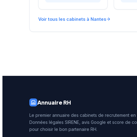
l'agglomération lui permet
accompa
d'accompagner
organisa
efficacement les entreprises
recrute
Voir tous les cabinets à Nantes
locales dans leurs
approch
recrutements. L'équipe
L'équipe
intervient sur diverses
différen
typologies de postes et
et nivea
secteurs d'activité. Les 45
les beso
avis clients témoignent
clientèle
d'une satisfaction élevée
client s
avec une note de 4,7 sur 5.
l'excell
de 5/5 o
de 47 av
Annuaire RH
Le premier annuaire des cabinets de recrutement en
Données légales SIRENE, avis Google et score de co
pour choisir le bon partenaire RH.