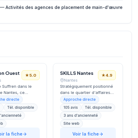
 — Activités des agences de placement de main-d'œuvre
on Ouest
SKILLS Nantes
★
5.0
★
4.9
s
Nantes
e Suffren dans le
Stratégiquement positionné
de Nantes, ce
dans le quartier d'affaires
 de recrutement
Euronantes, ce cabinet de
he directe
Approche directe
e ses activités de
recrutement accompagne
s
Tél. disponible
105 avis
Tél. disponible
 en ressources
les entreprises nantaises
d'ancienneté
3 ans d'ancienneté
s auprès
dans leurs recherches de
rises locales et
talents depuis plusieurs
eb
Site web
es. Sous la direction
années. La structure se
oir la fiche
Voir la fiche
 Croce, la structure
distingue par une approche