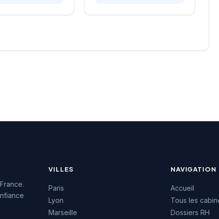
gne les
personnalisée du
tions dans leurs
recrutement, intervenant sur
ments avec une
des postes variés allant du
e personnalisée.
commercial au management
 intervient sur
en passant par les fonctions
ts secteurs d'activité
techniques. Avec une note
ux de postes selon
de 4,9/5 sur 105 avis
ins exprimés par sa
Google, l'équipe témoigne
. La satisfaction
d'une satisfaction client
e reflète dans
remarquable. Cette
ente notation Google
reconnaissance reflète un
btenue sur la base
savoir-faire consolidé dans
is.
l'écosystème économique
ligérien.
VILLES
NAVIGATION
 France.
Paris
Accueil
nfiance
Lyon
Tous les cabin
Marseille
Dossiers RH