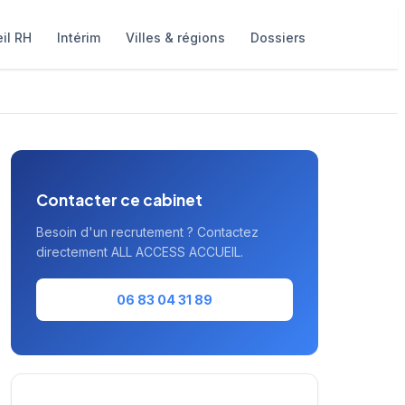
il RH
Intérim
Villes & régions
Dossiers
Contacter ce cabinet
Besoin d'un recrutement ? Contactez
directement ALL ACCESS ACCUEIL.
06 83 04 31 89