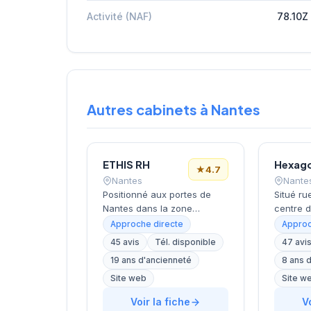
Activité (NAF)
78.10Z
Autres cabinets à Nantes
ETHIS RH
Hexag
★
4.7
Nantes
Nante
Positionné aux portes de
Situé ru
Nantes dans la zone
centre 
d'activité de Saint-Herblain,
cabinet
Approche directe
Approc
ce cabinet de recrutement
développ
45 avis
Tél. disponible
47 avi
rayonne sur l'ensemble de
conseil
19 ans d'ancienneté
8 ans 
la métropole nantaise. Sa
humaine
proximité avec les
d'entrep
Site web
Site w
principaux axes
régional
Voir la fiche
V
économiques de
de Della