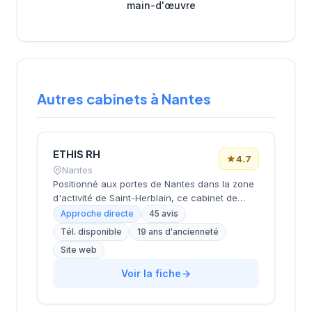
main-d'œuvre
Autres cabinets à Nantes
ETHIS RH
★
4.7
Nantes
Positionné aux portes de Nantes dans la zone
d'activité de Saint-Herblain, ce cabinet de
recrutement rayonne sur l'ensemble de la
Approche directe
45 avis
métropole nantaise. Sa proximité avec les
Tél. disponible
19 ans d'ancienneté
principaux axes économiques de
Site web
l'agglomération lui permet d'accompagner
efficacement les entreprises locales dans
Voir la fiche
leurs recrutements. L'équipe intervient sur
diverses typologies de postes et secteurs
d'activité. Les 45 avis clients témoignent d'une