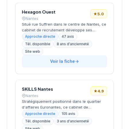
satisfaction élevée avec une note de 4,7 sur
5.
Hexagon Ouest
★
5.0
Nantes
Situé rue Suffren dans le centre de Nantes, ce
cabinet de recrutement développe ses
activités de conseil en ressources humaines
Approche directe
47 avis
auprès d'entreprises locales et régionales.
Tél. disponible
8 ans d'ancienneté
Sous la direction de Della Croce, la structure
Site web
accompagne les organisations dans leurs
recrutements avec une approche
Voir la fiche
personnalisée. L'équipe intervient sur
différents secteurs d'activité et niveaux de
postes selon les besoins exprimés par sa
clientèle. La satisfaction client se reflète dans
l'excellente notation Google de 5/5 obtenue
SKILLS Nantes
★
4.9
sur la base de 47 avis.
Nantes
Stratégiquement positionné dans le quartier
d'affaires Euronantes, ce cabinet de
recrutement accompagne les entreprises
Approche directe
105 avis
nantaises dans leurs recherches de talents
Tél. disponible
3 ans d'ancienneté
depuis plusieurs années. La structure se
Site web