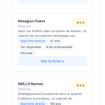
leurs recrutements. L'équipe intervient sur
diverses typologies de postes et secteurs
d'activité. Les 45 avis clients témoignent d'une
satisfaction élevée avec une note de 4,7 sur
5.
Hexagon Ouest
★
5.0
Nantes
Situé rue Suffren dans le centre de Nantes, ce
cabinet de recrutement développe ses
activités de conseil en ressources humaines
Approche directe
47 avis
auprès d'entreprises locales et régionales.
Tél. disponible
8 ans d'ancienneté
Sous la direction de Della Croce, la structure
Site web
accompagne les organisations dans leurs
recrutements avec une approche
Voir la fiche
personnalisée. L'équipe intervient sur
différents secteurs d'activité et niveaux de
postes selon les besoins exprimés par sa
clientèle. La satisfaction client se reflète dans
l'excellente notation Google de 5/5 obtenue
SKILLS Nantes
★
4.9
sur la base de 47 avis.
Nantes
Stratégiquement positionné dans le quartier
d'affaires Euronantes, ce cabinet de
recrutement accompagne les entreprises
Approche directe
105 avis