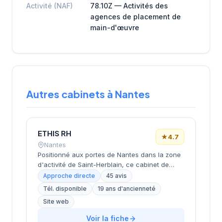
Activité (NAF)
78.10Z — Activités des
agences de placement de
main-d'œuvre
Autres cabinets à Nantes
ETHIS RH
★
4.7
Nantes
Positionné aux portes de Nantes dans la zone
d'activité de Saint-Herblain, ce cabinet de
recrutement rayonne sur l'ensemble de la
Approche directe
45 avis
métropole nantaise. Sa proximité avec les
Tél. disponible
19 ans d'ancienneté
principaux axes économiques de
Site web
l'agglomération lui permet d'accompagner
efficacement les entreprises locales dans
Voir la fiche