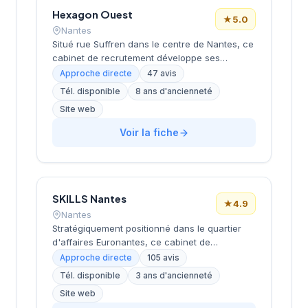
5.
Hexagon Ouest
★
5.0
Nantes
Situé rue Suffren dans le centre de Nantes, ce
cabinet de recrutement développe ses
activités de conseil en ressources humaines
Approche directe
47 avis
auprès d'entreprises locales et régionales.
Tél. disponible
8 ans d'ancienneté
Sous la direction de Della Croce, la structure
Site web
accompagne les organisations dans leurs
recrutements avec une approche
Voir la fiche
personnalisée. L'équipe intervient sur
différents secteurs d'activité et niveaux de
postes selon les besoins exprimés par sa
clientèle. La satisfaction client se reflète dans
l'excellente notation Google de 5/5 obtenue
SKILLS Nantes
★
4.9
sur la base de 47 avis.
Nantes
Stratégiquement positionné dans le quartier
d'affaires Euronantes, ce cabinet de
recrutement accompagne les entreprises
Approche directe
105 avis
nantaises dans leurs recherches de talents
Tél. disponible
3 ans d'ancienneté
depuis plusieurs années. La structure se
Site web
distingue par une approche personnalisée du