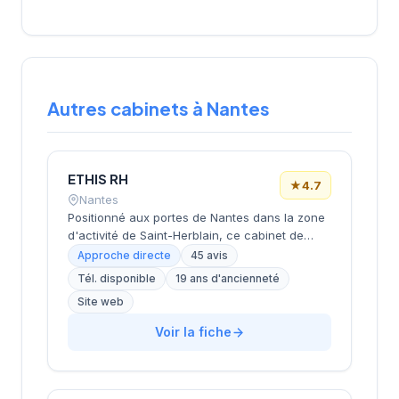
Autres cabinets à Nantes
ETHIS RH
★
4.7
Nantes
Positionné aux portes de Nantes dans la zone
d'activité de Saint-Herblain, ce cabinet de
recrutement rayonne sur l'ensemble de la
Approche directe
45 avis
métropole nantaise. Sa proximité avec les
Tél. disponible
19 ans d'ancienneté
principaux axes économiques de
Site web
l'agglomération lui permet d'accompagner
efficacement les entreprises locales dans
Voir la fiche
leurs recrutements. L'équipe intervient sur
diverses typologies de postes et secteurs
d'activité. Les 45 avis clients témoignent d'une
satisfaction élevée avec une note de 4,7 sur