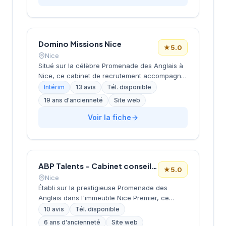
approche personnalisée du placement
professionnel. Les 18 avis clients Google lui
attribuent une notation maximale de 5/5,
témoignant de la satisfaction de sa clientèle
Domino Missions Nice
locale.
★
5.0
Nice
Situé sur la célèbre Promenade des Anglais à
Nice, ce cabinet de recrutement accompagne
les entreprises locales dans leurs recherches
Intérim
13 avis
Tél. disponible
de profils qualifiés. La structure propose des
19 ans d'ancienneté
Site web
solutions de recrutement adaptées aux
besoins spécifiques du tissu économique
Voir la fiche
azuréen. Avec une note maximale de 5/5 sur
Google basée sur 13 avis clients, l'agence
témoigne d'un service apprécié par sa
clientèle locale. Son implantation stratégique
ABP Talents – Cabinet conseil RH, Recrutement, Centre de Bilans de compétences
sur l'une des artères les plus prestigieuses de
★
5.0
la Côte d'Azur renforce sa visibilité auprès des
Nice
entreprises niçoises.
Établi sur la prestigieuse Promenade des
Anglais dans l'immeuble Nice Premier, ce
cabinet de recrutement bénéficie d'une
10 avis
Tél. disponible
position stratégique au cœur de la métropole
6 ans d'ancienneté
Site web