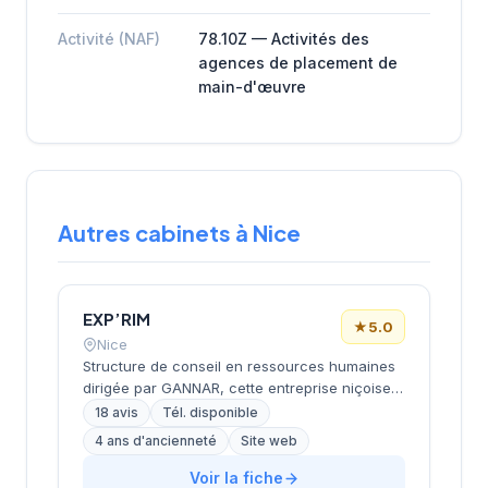
Activité (NAF)
78.10Z — Activités des
agences de placement de
main-d'œuvre
Autres cabinets à Nice
EXP’RIM
★
5.0
Nice
Structure de conseil en ressources humaines
dirigée par GANNAR, cette entreprise niçoise
intervient dans le recrutement et
18 avis
Tél. disponible
l'accompagnement des entreprises. Basée
4 ans d'ancienneté
Site web
avenue de Saint-Sylvestre dans le 6e
arrondissement de Nice, elle développe une
Voir la fiche