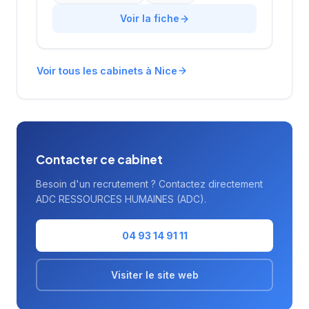
azuréenne. Dirigé par Palacios Blanchard, il
accompagne les entreprises locales et
Voir la fiche
nationales dans leurs recherches de talents.
La structure affiche une excellente réputation
client avec une note parfaite de 5 étoiles sur
Voir tous les cabinets à Nice
Google. Son implantation privilégiée sur l'une
des artères les plus emblématiques de Nice
témoigne de son ancrage solide dans
l'écosystème économique de la Côte d'Azur.
Contacter ce cabinet
Besoin d'un recrutement ? Contactez directement
ADC RESSOURCES HUMAINES (ADC).
04 93 14 91 11
Visiter le site web