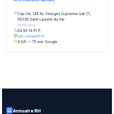
Cap Var, 148 Av. Georges Guynemer bât C1,
06700 Saint-Laurent-du-Var
06700 Nice
04 93 14 91 11
adc-conseilrh.fr
4.9/5 — 75 avis Google
Annuaire RH