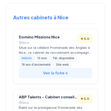
Autres cabinets à Nice
Domino Missions Nice
★
5.0
Nice
Situé sur la célèbre Promenade des Anglais à
Nice, ce cabinet de recrutement accompagne
les entreprises locales dans leurs recherches
Intérim
13 avis
Tél. disponible
de profils qualifiés. La structure propose des
19 ans d'ancienneté
Site web
solutions de recrutement adaptées aux
besoins spécifiques du tissu économique
Voir la fiche
azuréen. Avec une note maximale de 5/5 sur
Google basée sur 13 avis clients, l'agence
témoigne d'un service apprécié par sa
clientèle locale. Son implantation stratégique
ABP Talents – Cabinet conseil RH, Recrutement, Centre de Bilans de compétences
sur l'une des artères les plus prestigieuses de
★
5.0
la Côte d'Azur renforce sa visibilité auprès des
Nice
entreprises niçoises.
Établi sur la prestigieuse Promenade des