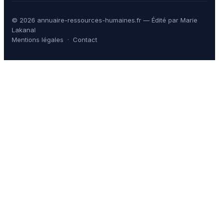
© 2026 annuaire-ressources-humaines.fr — Édité par Marie
Lakanal
Mentions légales
·
Contact