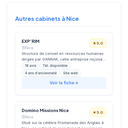
Autres cabinets à Nice
EXP’RIM
★
5.0
Nice
Structure de conseil en ressources humaines
dirigée par GANNAR, cette entreprise niçoise
intervient dans le recrutement et
18 avis
Tél. disponible
l'accompagnement des entreprises. Basée
4 ans d'ancienneté
Site web
avenue de Saint-Sylvestre dans le 6e
arrondissement de Nice, elle développe une
Voir la fiche
approche personnalisée du placement
professionnel. Les 18 avis clients Google lui
attribuent une notation maximale de 5/5,
témoignant de la satisfaction de sa clientèle
Domino Missions Nice
locale.
★
5.0
Nice
Situé sur la célèbre Promenade des Anglais à