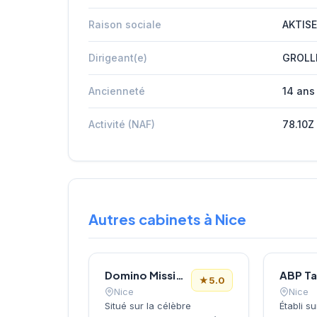
Raison sociale
AKTISE
Dirigeant(e)
GROLL
Ancienneté
14 ans
Activité (NAF)
78.10Z
Autres cabinets à Nice
Domino Missions Nice
★
5.0
Nice
Nice
Situé sur la célèbre
Établi s