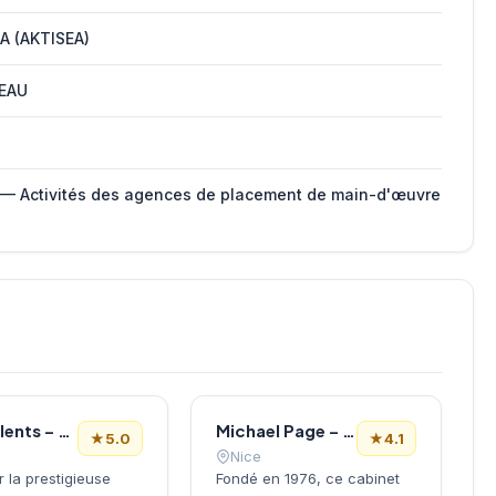
A (AKTISEA)
EAU
 — Activités des agences de placement de main-d'œuvre
ABP Talents – Cabinet conseil RH, Recrutement, Centre de Bilans de compétences
Michael Page – Cabinet de Recrutement Nice
★
5.0
★
4.1
Nice
ur la prestigieuse
Fondé en 1976, ce cabinet