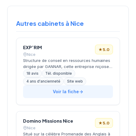
Autres cabinets à Nice
EXP’RIM
★
5.0
Nice
Structure de conseil en ressources humaines
dirigée par GANNAR, cette entreprise niçoise
intervient dans le recrutement et
18 avis
Tél. disponible
l'accompagnement des entreprises. Basée
4 ans d'ancienneté
Site web
avenue de Saint-Sylvestre dans le 6e
arrondissement de Nice, elle développe une
Voir la fiche
approche personnalisée du placement
professionnel. Les 18 avis clients Google lui
attribuent une notation maximale de 5/5,
témoignant de la satisfaction de sa clientèle
Domino Missions Nice
locale.
★
5.0
Nice
Situé sur la célèbre Promenade des Anglais à