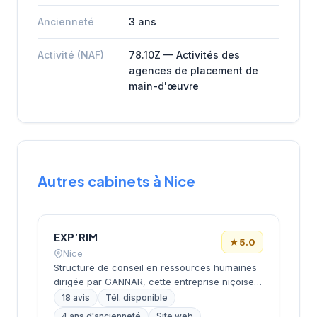
Ancienneté
3 ans
Activité (NAF)
78.10Z — Activités des
agences de placement de
main-d'œuvre
Autres cabinets à Nice
EXP’RIM
★
5.0
Nice
Structure de conseil en ressources humaines
dirigée par GANNAR, cette entreprise niçoise
intervient dans le recrutement et
18 avis
Tél. disponible
l'accompagnement des entreprises. Basée
4 ans d'ancienneté
Site web