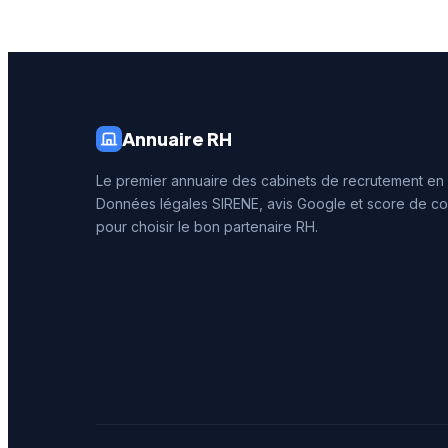
prestigi
d'Azur r
auprès 
niçoises
Annuaire RH
Le premier annuaire des cabinets de recrutement en
Données légales SIRENE, avis Google et score de co
pour choisir le bon partenaire RH.