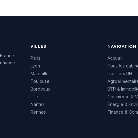
euses de la Côte
témoigne de son ancrage
enforce sa visibilité
solide dans l'écosystème
des entreprises
économique de la Côte
.
d'Azur.
VILLES
NAVIGATION
 France.
Paris
Accueil
nfiance
Lyon
Tous les cabin
Marseille
Dossiers RH
Toulouse
Agroalimentair
Bordeaux
BTP & Immobili
Lille
Commerce & V
Nantes
Énergie & Env
Rennes
Finance & Comp