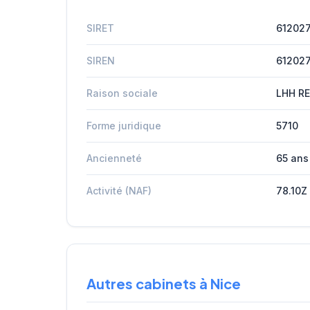
SIRET
61202
SIREN
61202
Raison sociale
LHH R
Forme juridique
5710
Ancienneté
65 ans
Activité (NAF)
78.10Z
Autres cabinets à Nice