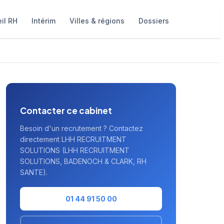
il RH
Intérim
Villes & régions
Dossiers
Contacter ce cabinet
Besoin d'un recrutement ? Contactez
directement LHH RECRUITMENT
SOLUTIONS (LHH RECRUITMENT
SOLUTIONS, BADENOCH & CLARK, RH
SANTE).
01 44 91 50 00