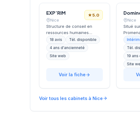
EXP’RIM
★
5.0
Nice
Nice
Structure de conseil en
Situé su
ressources humaines
Promena
dirigée par GANNAR, cette
Nice, ce
18 avis
Tél. disponible
Intérim
entreprise niçoise intervient
recrute
4 ans d'ancienneté
Tél. di
dans le recrutement et
les entr
Site web
19 ans
l'accompagnement des
leurs re
entreprises. Basée avenue
qualifié
Site w
de Saint-Sylvestre dans le
propose
Voir la fiche
V
6e arrondissement de Nice,
recrute
elle développe une
besoins 
approche personnalisée du
économi
placement professionnel.
une not
Voir tous les cabinets à Nice
Les 18 avis clients Google lui
sur Goo
attribuent une notation
avis cli
maximale de 5/5,
témoign
témoignant de la
apprécié
satisfaction de sa clientèle
locale. 
locale.
stratégi
artères 