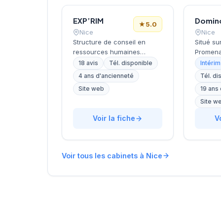
EXP’RIM
★
5.0
Nice
Nice
Structure de conseil en
Situé su
ressources humaines
Promena
dirigée par GANNAR, cette
Nice, ce
18 avis
Tél. disponible
Intérim
entreprise niçoise intervient
recrute
4 ans d'ancienneté
Tél. di
dans le recrutement et
les entr
Site web
19 ans
l'accompagnement des
leurs re
entreprises. Basée avenue
qualifié
Site w
de Saint-Sylvestre dans le
propose
Voir la fiche
V
6e arrondissement de Nice,
recrute
elle développe une
besoins 
approche personnalisée du
économi
placement professionnel.
une not
Voir tous les cabinets à Nice
Les 18 avis clients Google lui
sur Goo
attribuent une notation
avis cli
maximale de 5/5,
témoign
témoignant de la
apprécié
satisfaction de sa clientèle
locale. 
locale.
stratégi
artères 