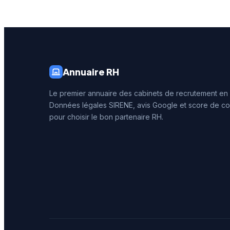
prestigi
d'Azur r
auprès 
niçoises
Annuaire RH
Le premier annuaire des cabinets de recrutement en
Données légales SIRENE, avis Google et score de co
pour choisir le bon partenaire RH.