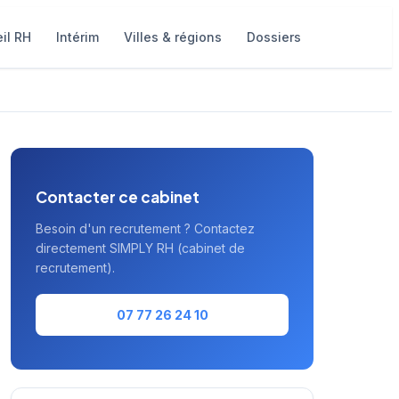
il RH
Intérim
Villes & régions
Dossiers
Contacter ce cabinet
Besoin d'un recrutement ? Contactez
directement SIMPLY RH (cabinet de
recrutement).
07 77 26 24 10