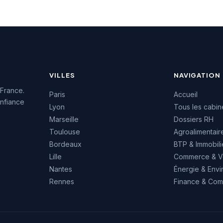
euses de la Côte
témoigne de son ancrage
enforce sa visibilité
solide dans l'écosystème
des entreprises
économique de la Côte
.
d'Azur.
VILLES
NAVIGATION
 France.
Paris
Accueil
nfiance
Lyon
Tous les cabin
Marseille
Dossiers RH
Toulouse
Agroalimentair
Bordeaux
BTP & Immobili
Lille
Commerce & V
Nantes
Énergie & Env
Rennes
Finance & Comp