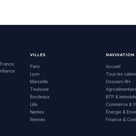
que sur l'une des
l'une des artères les plus
les plus
emblématiques de Nice
euses de la Côte
témoigne de son ancrage
enforce sa visibilité
solide dans l'écosystème
des entreprises
économique de la Côte
.
d'Azur.
VILLES
NAVIGATION
 France.
Paris
Accueil
nfiance
Lyon
Tous les cabin
Marseille
Dossiers RH
Toulouse
Agroalimentair
Bordeaux
BTP & Immobili
Lille
Commerce & V
Nantes
Énergie & Env
Rennes
Finance & Comp