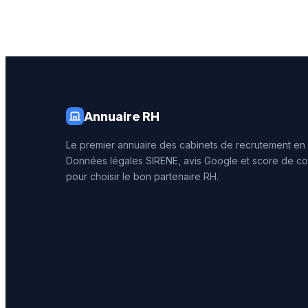
locale.
stratégi
artères 
prestigi
d'Azur r
auprès 
niçoises
Annuaire RH
Le premier annuaire des cabinets de recrutement en
Données légales SIRENE, avis Google et score de co
pour choisir le bon partenaire RH.