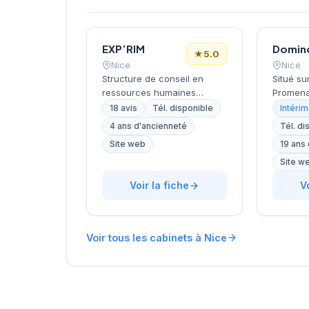
EXP’RIM
★
5.0
Nice
Nice
Structure de conseil en
Situé su
ressources humaines
Promena
dirigée par GANNAR, cette
Nice, ce
18 avis
Tél. disponible
Intérim
entreprise niçoise intervient
recrute
4 ans d'ancienneté
Tél. di
dans le recrutement et
les entr
Site web
19 ans
l'accompagnement des
leurs re
entreprises. Basée avenue
qualifié
Site w
de Saint-Sylvestre dans le
propose
Voir la fiche
V
6e arrondissement de Nice,
recrute
elle développe une
besoins 
approche personnalisée du
économi
placement professionnel.
une not
Voir tous les cabinets à Nice
Les 18 avis clients Google lui
sur Goo
attribuent une notation
avis cli
maximale de 5/5,
témoign
témoignant de la
apprécié
satisfaction de sa clientèle
locale. 