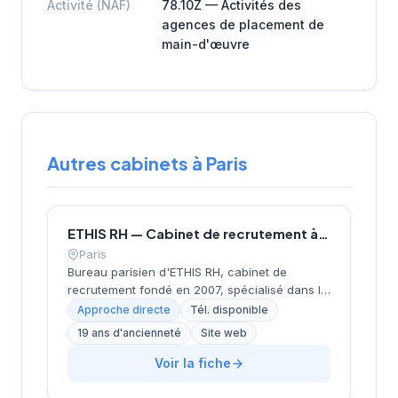
Activité (NAF)
78.10Z — Activités des
agences de placement de
main-d'œuvre
Autres cabinets à Paris
ETHIS RH — Cabinet de recrutement à Paris
Paris
Bureau parisien d'ETHIS RH, cabinet de
recrutement fondé en 2007, spécialisé dans le
conseil en ressources humaines, le
Approche directe
Tél. disponible
recrutement de cadres et dirigeants, le
19 ans d'ancienneté
Site web
coaching et l'outplacement. Situé au 16 rue de
Monceau dans le 8e arrondissement de Paris,
Voir la fiche
à proximité du Parc Monceau, l'équipe
accompagne les entreprises franciliennes