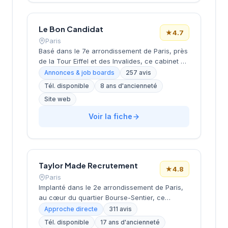
dans leurs recherches de talents avec une
approche personnalisée.
Le Bon Candidat
★
4.7
Paris
Basé dans le 7e arrondissement de Paris, près
de la Tour Eiffel et des Invalides, ce cabinet de
recrutement bénéficie d'une localisation
Annonces & job boards
257 avis
prestigieuse au cœur de la capitale. Installé
Tél. disponible
8 ans d'ancienneté
rue de Bellechasse, il accompagne les
Site web
entreprises dans leurs recrutements avec une
approche personnalisée. La structure affiche
Voir la fiche
une excellente réputation auprès de sa
clientèle, témoignée par une note de 4.7/5 sur
plus de 250 avis Google. Cette
reconnaissance client illustre la qualité de ses
prestations de conseil en recrutement.
Taylor Made Recrutement
★
4.8
Paris
Implanté dans le 2e arrondissement de Paris,
au cœur du quartier Bourse-Sentier, ce
cabinet de recrutement bénéficie d'un
Approche directe
311 avis
positionnement stratégique dans un secteur
Tél. disponible
17 ans d'ancienneté