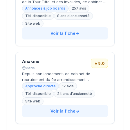
de la Tour Eiffel et des Invalides, ce cabinet de
recrutement bénéficie d'une localisation
Annonces & job boards
257 avis
prestigieuse au cœur de la capitale. Installé
Tél. disponible
8 ans d'ancienneté
rue de Bellechasse, il accompagne les
Site web
entreprises dans leurs recrutements avec une
approche personnalisée. La structure affiche
Voir la fiche
une excellente réputation auprès de sa
clientèle, témoignée par une note de 4.7/5 sur
plus de 250 avis Google. Cette
reconnaissance client illustre la qualité de ses
prestations de conseil en recrutement.
Anakine
★
5.0
Paris
Depuis son lancement, ce cabinet de
recrutement du 9e arrondissement
accompagne les entreprises dans leurs
Approche directe
17 avis
recherches de talents, avec une approche
Tél. disponible
24 ans d'ancienneté
centrée sur les métiers du digital et de la tech.
Site web
Basée rue de Clichy dans le quartier Opéra-
Grands Boulevards, la structure développe
Voir la fiche
une expertise particulière sur les profils
techniques et commerciaux des secteurs
innovants. L'équipe intervient tant sur des