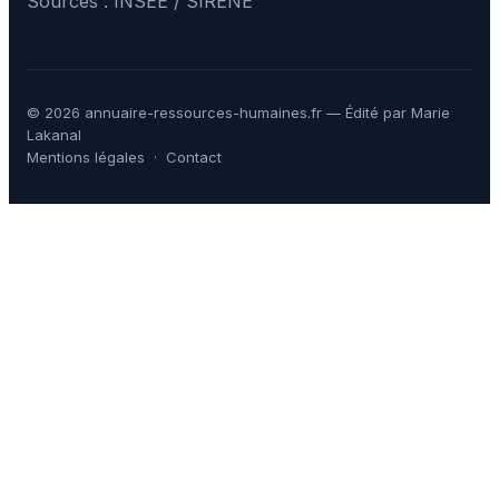
Sources : INSEE / SIRENE
© 2026 annuaire-ressources-humaines.fr — Édité par Marie
Lakanal
Mentions légales
·
Contact