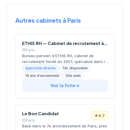
Autres cabinets à Paris
ETHIS RH — Cabinet de recrutement à Paris
Paris
Bureau parisien d'ETHIS RH, cabinet de
recrutement fondé en 2007, spécialisé dans le
conseil en ressources humaines, le
Approche directe
Tél. disponible
recrutement de cadres et dirigeants, le
19 ans d'ancienneté
Site web
coaching et l'outplacement. Situé au 16 rue de
Monceau dans le 8e arrondissement de Paris,
Voir la fiche
à proximité du Parc Monceau, l'équipe
accompagne les entreprises franciliennes
dans leurs recherches de talents avec une
approche personnalisée.
Le Bon Candidat
★
4.7
Paris
Basé dans le 7e arrondissement de Paris, près