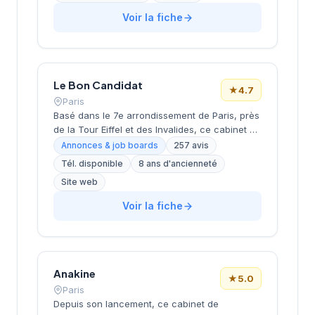
coaching et l'outplacement. Situé au 16 rue de
Monceau dans le 8e arrondissement de Paris,
Voir la fiche
à proximité du Parc Monceau, l'équipe
accompagne les entreprises franciliennes
dans leurs recherches de talents avec une
approche personnalisée.
Le Bon Candidat
★
4.7
Paris
Basé dans le 7e arrondissement de Paris, près
de la Tour Eiffel et des Invalides, ce cabinet de
recrutement bénéficie d'une localisation
Annonces & job boards
257 avis
prestigieuse au cœur de la capitale. Installé
Tél. disponible
8 ans d'ancienneté
rue de Bellechasse, il accompagne les
Site web
entreprises dans leurs recrutements avec une
approche personnalisée. La structure affiche
Voir la fiche
une excellente réputation auprès de sa
clientèle, témoignée par une note de 4.7/5 sur
plus de 250 avis Google. Cette
reconnaissance client illustre la qualité de ses
prestations de conseil en recrutement.
Anakine
★
5.0
Paris
Depuis son lancement, ce cabinet de