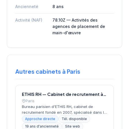
Ancienneté
8 ans
Activité (NAF)
78.10Z — Activités des
agences de placement de
main-d'œuvre
Autres cabinets à Paris
ETHIS RH — Cabinet de recrutement à Paris
Paris
Bureau parisien d'ETHIS RH, cabinet de
recrutement fondé en 2007, spécialisé dans le
conseil en ressources humaines, le
Approche directe
Tél. disponible
recrutement de cadres et dirigeants, le
19 ans d'ancienneté
Site web