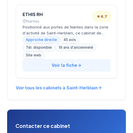
ETHIS RH
★
4.7
Nantes
Positionné aux portes de Nantes dans la zone
d'activité de Saint-Herblain, ce cabinet de
recrutement rayonne sur l'ensemble de la
Approche directe
45 avis
métropole nantaise. Sa proximité avec les
Tél. disponible
19 ans d'ancienneté
principaux axes économiques de
Site web
l'agglomération lui permet d'accompagner
efficacement les entreprises locales dans
Voir la fiche
leurs recrutements. L'équipe intervient sur
diverses typologies de postes et secteurs
d'activité. Les 45 avis clients témoignent d'une
satisfaction élevée avec une note de 4,7 sur
Voir tous les cabinets à Saint-Herblain
5.
Contacter ce cabinet