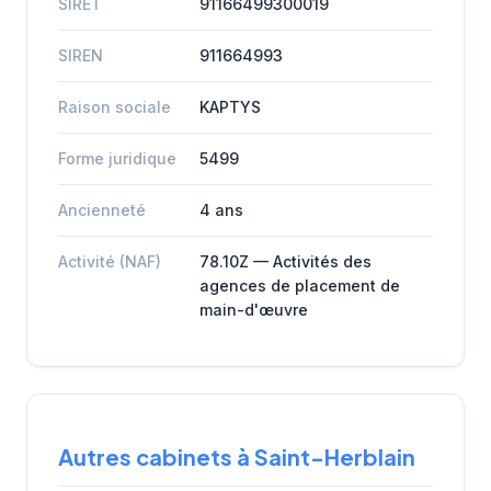
SIRET
91166499300019
SIREN
911664993
Raison sociale
KAPTYS
Forme juridique
5499
Ancienneté
4 ans
Activité (NAF)
78.10Z — Activités des
agences de placement de
main-d'œuvre
Autres cabinets à Saint-Herblain