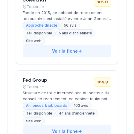
★
5.0
Toulouse
Fondé en 2015, ce cabinet de recrutement
toulousain s'est installé avenue Jean Gonord
dans le secteur dynamique de la ville rose.
Approche directe
56 avis
Dirigé par Medard, il s'appuie sur une
Tél. disponible
5 ans d'ancienneté
expertise de près de 10 ans pour
Site web
accompagner entreprises et candidats dans
leurs projets de recrutement. La structure
Voir la fiche
affiche une excellente réputation avec une
note Google de 5/5 basée sur 56 avis clients.
Son ancrage local et sa reconnaissance
témoignent d'un savoir-faire reconnu sur le
marché du recrutement toulousain.
Fed Group
★
4.8
Toulouse
Structure de taille intermédiaire du secteur du
conseil en recrutement, ce cabinet toulousain
opère depuis ses locaux de Now Toulouse sur
Annonces & job boards
103 avis
la Piste des Géants. Établi dans la métropole
Tél. disponible
44 ans d'ancienneté
rose, il développe son activité de placement et
Site web
de conseil RH avec une approche centrée sur
l'accompagnement des entreprises locales et
Voir la fiche