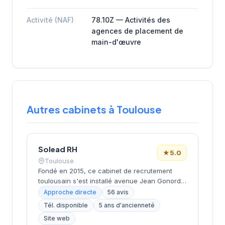
Activité (NAF)
78.10Z — Activités des
agences de placement de
main-d'œuvre
Autres cabinets à Toulouse
Solead RH
★
5.0
Toulouse
Fondé en 2015, ce cabinet de recrutement
toulousain s'est installé avenue Jean Gonord
dans le secteur dynamique de la ville rose.
Approche directe
56 avis
Dirigé par Medard, il s'appuie sur une
Tél. disponible
5 ans d'ancienneté
expertise de près de 10 ans pour
Site web
accompagner entreprises et candidats dans