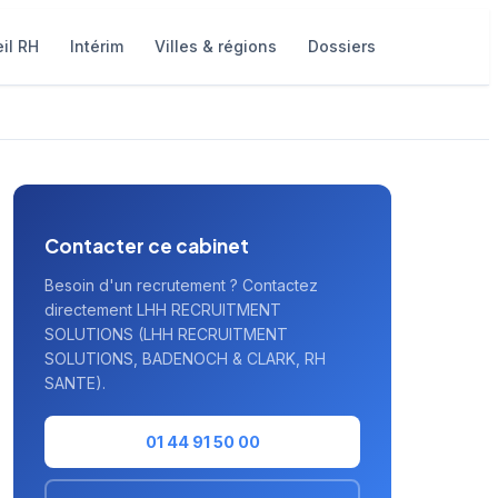
il RH
Intérim
Villes & régions
Dossiers
Contacter ce cabinet
Besoin d'un recrutement ? Contactez
directement LHH RECRUITMENT
SOLUTIONS (LHH RECRUITMENT
SOLUTIONS, BADENOCH & CLARK, RH
SANTE).
01 44 91 50 00