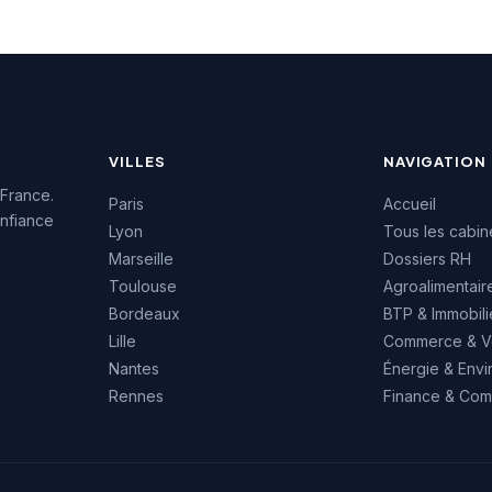
 lui permet de
excellente réputation client
efficacement le
avec une note maximale de
'emploi de la région
5/5 basée sur 20 avis
e.
Google.
VILLES
NAVIGATION
 France.
Paris
Accueil
nfiance
Lyon
Tous les cabin
Marseille
Dossiers RH
Toulouse
Agroalimentair
Bordeaux
BTP & Immobili
Lille
Commerce & V
Nantes
Énergie & Env
Rennes
Finance & Comp