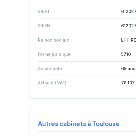
SIRET
61202
SIREN
61202
Raison sociale
LHH R
Forme juridique
5710
Ancienneté
65 ans
Activité (NAF)
78.10Z
Autres cabinets à Toulouse