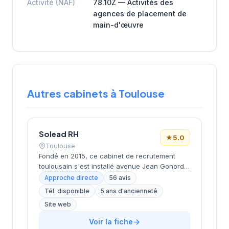
Activité (NAF)
78.10Z — Activités des
agences de placement de
main-d'œuvre
Autres cabinets à Toulouse
Solead RH
★
5.0
Toulouse
Fondé en 2015, ce cabinet de recrutement
toulousain s'est installé avenue Jean Gonord
dans le secteur dynamique de la ville rose.
Approche directe
56 avis
Dirigé par Medard, il s'appuie sur une
Tél. disponible
5 ans d'ancienneté
expertise de près de 10 ans pour
Site web
accompagner entreprises et candidats dans
leurs projets de recrutement. La structure
Voir la fiche
affiche une excellente réputation avec une