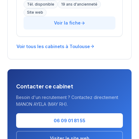
d'Aubuisson dans le centre-ville de Toulouse.
Tél. disponible
19 ans d'ancienneté
La structure propose ses services de
Site web
recrutement aux sociétés locales et
régionales, avec une approche personnalisée
Voir la fiche
des missions de placement. L'équipe
développe une expertise dans l'identification
et la sélection de candidats pour différents
secteurs d'activité. Le cabinet bénéficie d'une
Voir tous les cabinets à Toulouse
excellente réputation client avec une note
maximale de 5/5 basée sur 20 avis Google.
Contacter ce cabinet
Besoin d'un recrutement ? Contactez directement
MANON AYELA (MAY RH).
06 09 01 81 55
Visiter le site web