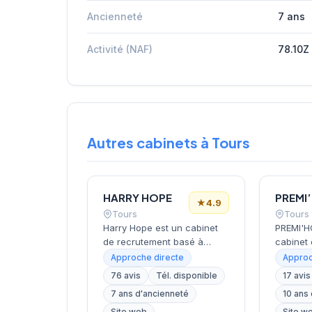
Ancienneté
7 ans
Activité (NAF)
78.10Z
Autres cabinets à Tours
HARRY HOPE
PREMI
★
4.9
Tours
Tours
Harry Hope est un cabinet
PREMI'H
de recrutement basé à
cabinet 
Tours, spécialisé dans le
de chas
Approche directe
Approc
sourcing et le placement de
Tours, 
76 avis
Tél. disponible
17 avis
talents pour les entreprises
Paris et 
7 ans d'ancienneté
10 ans
de la région Centre-Val de
le recr
Loire. Le cabinet intervient
dirigean