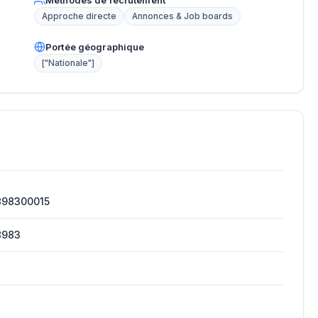
Méthodes de recrutement
Approche directe
Annonces & Job boards
Portée géographique
["Nationale"]
898300015
8983