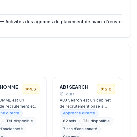
 — Activités des agences de placement de main-d'œuvre
’HOMME
ABJ SEARCH
★
4.6
★
5.0
Tours
OMME est un
ABJ Search est un cabinet
de recrutement et
de recrutement basé à
se de têtes basé à
Tours spécialisé dans le
he directe
Approche directe
avec des bureaux à
secteur du lifestyle.
Tél. disponible
62 avis
Tél. disponible
Lille, spécialisé dans
L'agence accompagne les
 d'ancienneté
7 ans d'ancienneté
utement de
entreprises dans leurs
ts, cadres et experts
recrutements en mettant