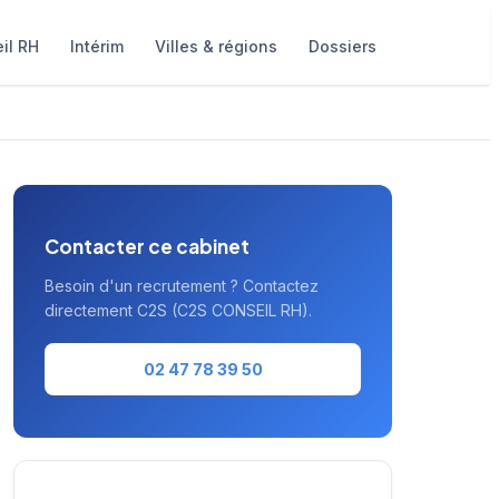
il RH
Intérim
Villes & régions
Dossiers
Contacter ce cabinet
Besoin d'un recrutement ? Contactez
directement C2S (C2S CONSEIL RH).
02 47 78 39 50