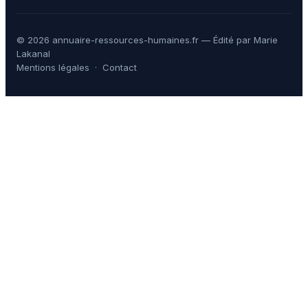
© 2026 annuaire-ressources-humaines.fr — Édité par Marie
Lakanal
Mentions légales
·
Contact