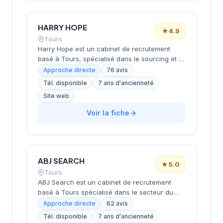
HARRY HOPE
★
4.9
Tours
Harry Hope est un cabinet de recrutement
basé à Tours, spécialisé dans le sourcing et le
placement de talents pour les entreprises de
Approche directe
76 avis
la région Centre-Val de Loire. Le cabinet
Tél. disponible
7 ans d'ancienneté
intervient notamment dans les secteurs de la
Site web
santé, de l'industrie, des services et du
tertiaire, en combinant approches
Voir la fiche
traditionnelles et outils modernes pour
répondre aux besoins de recrutement des
employeurs locaux. Fort de son expérience
acquise dans des cabinets internationaux,
l'équipe accompagne tant les entreprises que
ABJ SEARCH
★
5.0
les candidats pour faciliter des rencontres
Tours
professionnelles durables et pertinentes.
ABJ Search est un cabinet de recrutement
basé à Tours spécialisé dans le secteur du
lifestyle. L'agence accompagne les
Approche directe
62 avis
entreprises dans leurs recrutements en
Tél. disponible
7 ans d'ancienneté
mettant l'accent sur la recherche de talents