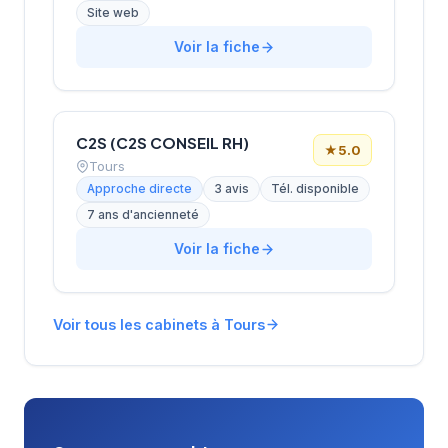
Site web
adaptés aux domaines de la mode, de
l'hôtellerie et du bien-être. Le cabinet propose
Voir la fiche
une approche personnalisée pour identifier les
candidats les plus pertinents dans ces
secteurs d'activité.
C2S (C2S CONSEIL RH)
★
5.0
Tours
Approche directe
3 avis
Tél. disponible
7 ans d'ancienneté
Voir la fiche
Voir tous les cabinets à Tours