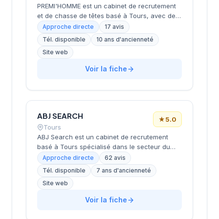
professionnelles durables et pertinentes.
PREMI'HOMME est un cabinet de recrutement
et de chasse de têtes basé à Tours, avec des
bureaux à Paris et Lille, spécialisé dans le
Approche directe
17 avis
recrutement de dirigeants, cadres et experts
Tél. disponible
10 ans d'ancienneté
pour des organisations publiques et privées.
Site web
Le cabinet intervient sur l'ensemble du
territoire national et propose des services de
Voir la fiche
sourcing, évaluation de candidats,
accompagnement RH et management de
transition, adaptés aux besoins spécifiques de
ses clients. PREMI'HOMME accompagne ses
clients dans l'évaluation de la cohérence
ABJ SEARCH
★
5.0
entre les projets professionnels des candidats
Tours
et la stratégie des entreprises, en prenant le
ABJ Search est un cabinet de recrutement
temps de comprendre leur culture et leurs
basé à Tours spécialisé dans le secteur du
enjeux.
lifestyle. L'agence accompagne les
Approche directe
62 avis
entreprises dans leurs recrutements en
Tél. disponible
7 ans d'ancienneté
mettant l'accent sur la recherche de talents
Site web
adaptés aux domaines de la mode, de
l'hôtellerie et du bien-être. Le cabinet propose
Voir la fiche
une approche personnalisée pour identifier les
candidats les plus pertinents dans ces