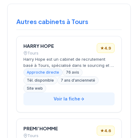
Autres cabinets à Tours
HARRY HOPE
★
4.9
Tours
Harry Hope est un cabinet de recrutement
basé à Tours, spécialisé dans le sourcing et le
placement de talents pour les entreprises de
Approche directe
76 avis
la région Centre-Val de Loire. Le cabinet
Tél. disponible
7 ans d'ancienneté
intervient notamment dans les secteurs de la
Site web
santé, de l'industrie, des services et du
tertiaire, en combinant approches
Voir la fiche
traditionnelles et outils modernes pour
répondre aux besoins de recrutement des
employeurs locaux. Fort de son expérience
acquise dans des cabinets internationaux,
l'équipe accompagne tant les entreprises que
PREMI’HOMME
★
4.6
les candidats pour faciliter des rencontres
Tours