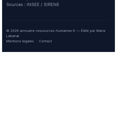
Sources : INSEE / SIRENE
© 2026 annuaire-ressources-humaines.fr — Édité par Marie
Lakanal
Mentions légales
·
Contact