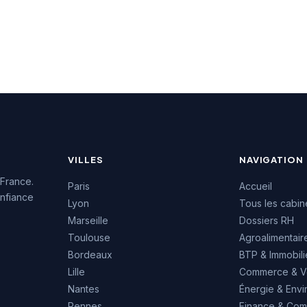
VILLES
NAVIGATION
 France.
Paris
Accueil
nfiance
Lyon
Tous les cabin
Marseille
Dossiers RH
Toulouse
Agroalimentair
Bordeaux
BTP & Immobili
Lille
Commerce & V
Nantes
Énergie & Env
Rennes
Finance & Comp