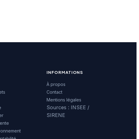
INFORMATIONS
À propos
ets
Contact
Mentions légales
Sources : INSEE /
e
SIRENE
er
ente
ironnement
tabilité