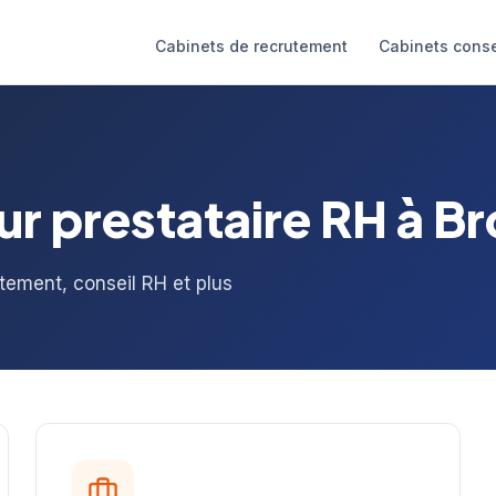
Cabinets de recrutement
Cabinets conse
ur prestataire RH à B
utement, conseil RH et plus