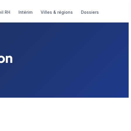
il RH
Intérim
Villes & régions
Dossiers
ron