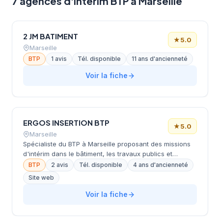
7 agences d'intérim BTP à Marseille
2 JM BATIMENT
★
5.0
Marseille
BTP
1 avis
Tél. disponible
11 ans d'ancienneté
Voir la fiche
ERGOS INSERTION BTP
★
5.0
Marseille
Spécialiste du BTP à Marseille proposant des missions
d'intérim dans le bâtiment, les travaux publics et
secteurs connexes.
BTP
2 avis
Tél. disponible
4 ans d'ancienneté
Site web
Voir la fiche