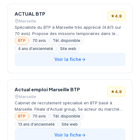
ACTUAL BTP
★
4.8
Marseille
Spécialiste du BTP à Marseille très apprécié (4.8/5 sur
70 avis). Propose des missions temporaires dans le
bâtiment et travaux publics.
BTP
70 avis
Tél. disponible
4 ans d'ancienneté
Site web
Voir la fiche
Actual emploi Marseille BTP
★
4.8
Marseille
Cabinet de recrutement spécialisé en BTP basé à
Marseille. Filiale d'Actual group, 5e acteur du marché
du travail en France avec 600 agences. Propose des
BTP
70 avis
Tél. disponible
missions d'intérim, CDD, CDI et CDI intérimaire. Offre
13 ans d'ancienneté
Site web
des avantages aux candidats (formation, mutuelle, aide
au logement, bilan de compétences). Note Google
Voir la fiche