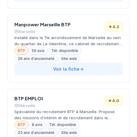
excellente : 4.8/5 sur 70 avis, avec retours très positifs
sur l'accueil et la disponibilité de l'équipe.
Manpower Marseille BTP
★
4.2
Marseille
Installé dans le 11e arrondissement de Marseille au sein
du quartier de La Valentine, ce cabinet de recrutement
opère depuis la route de la Sablière et se positionne sur
BTP
59 avis
Tél. disponible
le secteur du BTP. Dirigée par DERIGNY, cette structure
26 ans d'ancienneté
Site web
fait partie du réseau Manpower et bénéficie d'une
notation de 4.2/5 sur Google avec 59 avis clients. Le
Voir la fiche
cabinet propose ses services de recrutement
spécialisés aux entreprises de la construction et du
bâtiment dans la région Provence-Alpes-Côte d'Azur.
BTP EMPLOI
★
4.0
Marseille
Spécialiste du recrutement BTP à Marseille. Propose
des missions d'intérim et de recrutement dans le
secteur du bâtiment et travaux publics.
BTP
8 avis
Tél. disponible
23 ans d'ancienneté
Site web